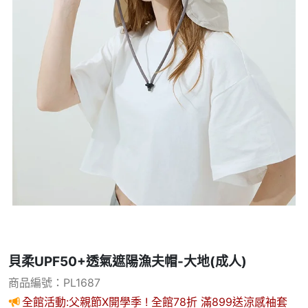
貝柔UPF50+透氣遮陽漁夫帽-大地(成人)
商品編號：PL1687
全館活動:父親節X開學季 ! 全館78折 滿899送涼感袖套