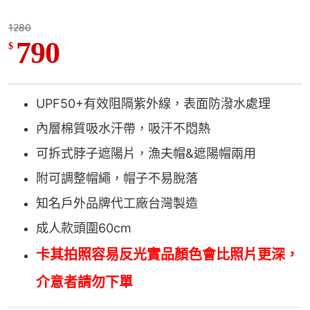
1280
790
$
UPF50+有效阻隔紫外線，
表面防潑水處理
內層棉質吸水汗帶，吸汗不悶熱
可拆式脖子遮陽片，漁夫帽&遮陽帽兩用
附可調整帽繩，帽子不易脫落
知名戶外品牌代工廠台灣製造
成人款頭圍60cm
卡其拍照容易反光實品顏色會比照片更深，
介意者請勿下單