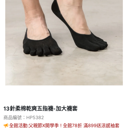
13針柔棉乾爽五指襪-加大襪套
商品編號：HP5382
全館活動:父親節X開學季 ! 全館78折 滿899送涼感袖套