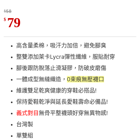
158
79
$
高含量柔棉，吸汗力加倍，避免腳臭
整雙添加萊卡Lycra彈性纖維，服貼耐穿
腳後跟防脫落止滑凝膠，防破皮磨傷
一體成型無縫織造，
0束痕無壓襪口
維護雙足乾爽健康的穿鞋必搭品!
保持愛鞋乾淨與延長愛鞋壽命必備品!
義式對目
無骨平整襪頭好穿無異物感!
台灣製
單雙組