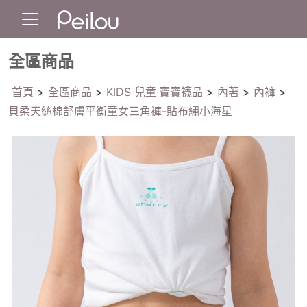
全區商品
首頁
>
全區商品
>
KIDS 兒童‧寶寶襪品
>
內著
>
內褲
>
貝柔天絲棉舒膚平衡童女三角褲-貼布繡小海星