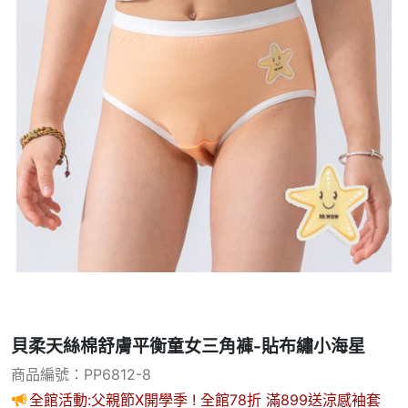
貝柔天絲棉舒膚平衡童女三角褲-貼布繡小海星
商品編號：PP6812-8
全館活動:父親節X開學季 ! 全館78折 滿899送涼感袖套