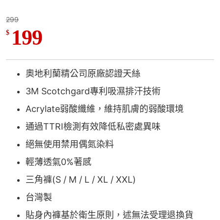
299
199
$
奧地利蘭精公司原廠認證天絲
3M Scotchgard專利吸濕排汗技術
Acrylate弱酸纖維，維持肌膚的弱酸環境
通過TTRI檢測有效降低私密處異味
絕無使用禁用偶氮染料
輕薄透氣0%著感
三角褲(S / M / L / XL / XXL)
台灣製
貼身內褲基於衛生原則，述無法受理退換貨