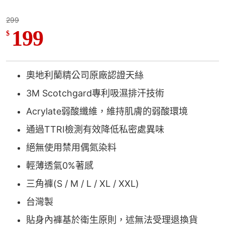
299
199
$
奧地利蘭精公司原廠認證天絲
3M Scotchgard專利吸濕排汗技術
Acrylate弱酸纖維，維持肌膚的弱酸環境
通過TTRI檢測有效降低私密處異味
絕無使用禁用偶氮染料
輕薄透氣0%著感
三角褲(S / M / L / XL / XXL)
台灣製
貼身內褲基於衛生原則，述無法受理退換貨