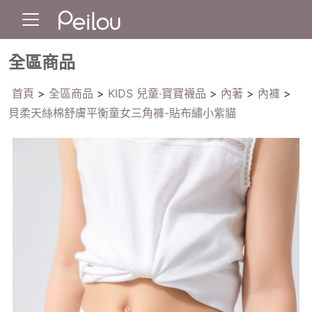
全區商品
首頁
>
全區商品
>
KIDS 兒童‧寶寶襪品
>
內著
>
內褲
>
貝柔天絲棉舒膚平衡童女三角褲-貼布繡小紫貓