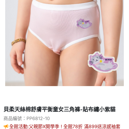
貝柔天絲棉舒膚平衡童女三角褲-貼布繡小紫貓
商品編號：PP6812-10
全館活動:父親節X開學季 ! 全館78折 滿899送涼感袖套