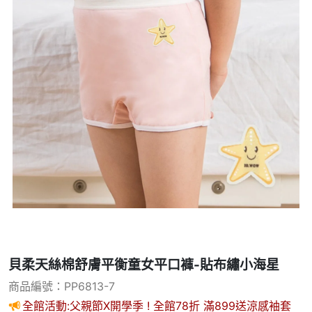
貝柔天絲棉舒膚平衡童女平口褲-貼布繡小海星
商品編號：PP6813-7
全館活動:父親節X開學季 ! 全館78折 滿899送涼感袖套