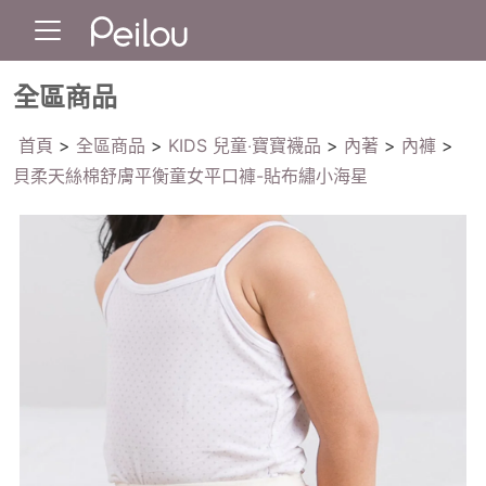
全區商品
首頁
>
全區商品
>
KIDS 兒童‧寶寶襪品
>
內著
>
內褲
>
貝柔天絲棉舒膚平衡童女平口褲-貼布繡小海星