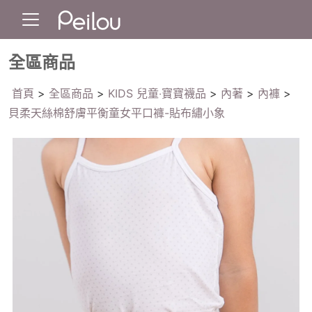
全區商品
首頁
>
全區商品
>
KIDS 兒童‧寶寶襪品
>
內著
>
內褲
>
貝柔天絲棉舒膚平衡童女平口褲-貼布繡小象