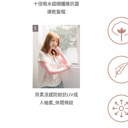
十倍吸水超細纖維抗菌
速乾髮帽
5
貝柔涼感防蚊抗UV成
人袖套_休閒條紋