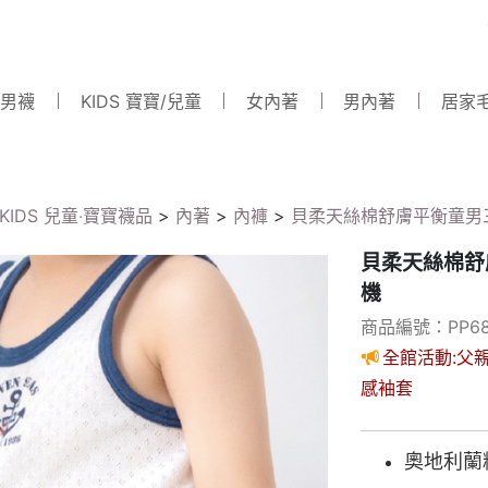
 男襪
KIDS 寶寶/兒童
女內著
男內著
居家
KIDS 兒童‧寶寶襪品
>
內著
>
內褲
>
貝柔天絲棉舒膚平衡童男
貝柔天絲棉舒
機
商品編號：PP68
全館活動:父親
感袖套
奧地利蘭