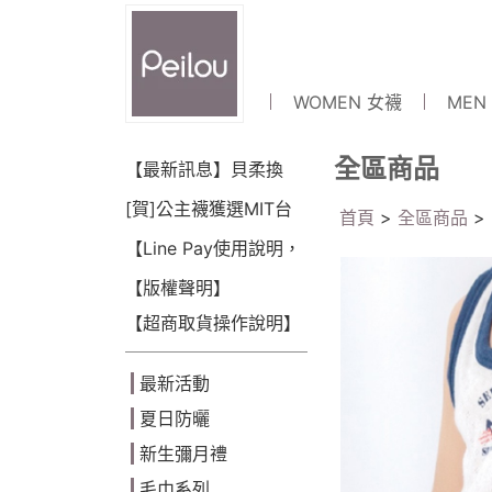
WOMEN 女襪
MEN
全區商品
【最新訊息】貝柔換
LOGO囉~!
[賀]公主襪獲選MIT台
首頁
>
全區商品
>
灣金選獎(2018)
【Line Pay使用說明，
可點數折抵】
【版權聲明】
【超商取貨操作說明】
最新活動
夏日防曬
新生彌月禮
毛巾系列