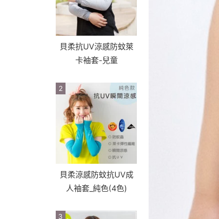
貝柔抗UV涼感防蚊萊
卡袖套-兒童
2
貝柔涼感防蚊抗UV成
人袖套_純色(4色)
3