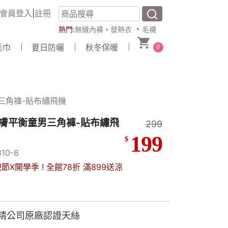
會員登入
|
註冊
、
熱門:
無縫內褲
、
發熱衣
毛襪
毛巾
夏日防曬
秋冬保暖
0
三角褲-貼布繡飛機
膚平衡童男三角褲-貼布繡飛
299
199
$
10-8
節X開學季 ! 全館78折 滿899送涼
精公司原廠認證天絲