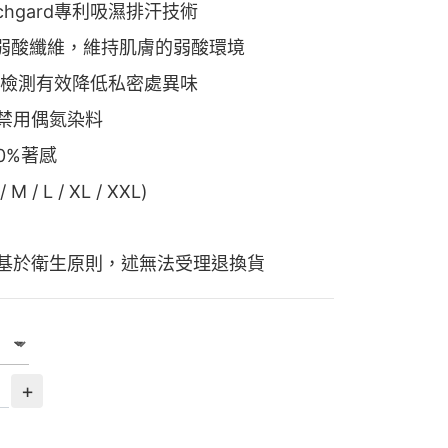
otchgard專利吸濕排汗技術
ate弱酸纖維，維持肌膚的弱酸環境
RI檢測有效降低私密處異味
禁用偶氮染料
0%著感
M / L / XL / XXL)
基於衛生原則，述無法受理退換貨
+