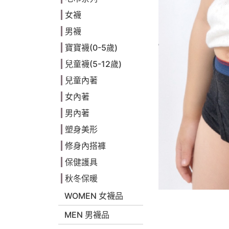
女襪
男襪
寶寶襪(0-5歲)
兒童襪(5-12歲)
兒童內著
女內著
男內著
塑身美形
修身內搭褲
保健護具
秋冬保暖
WOMEN 女襪品
MEN 男襪品