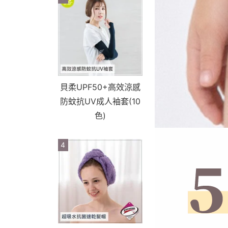
貝柔UPF50+高效涼感
防蚊抗UV成人袖套(10
色)
4