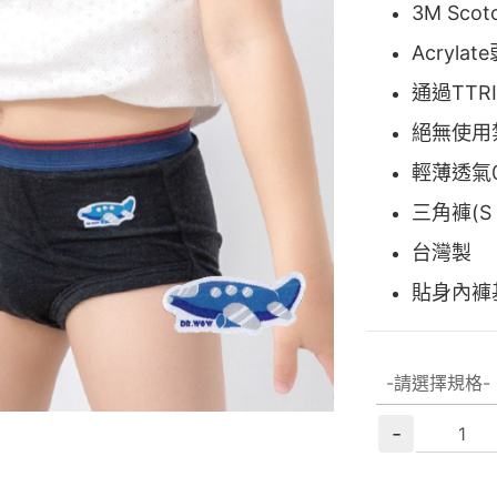
3M Sc
Acryl
通過TT
絕無使用
輕薄透氣
三角褲(S / 
台灣製
貼身內褲
-