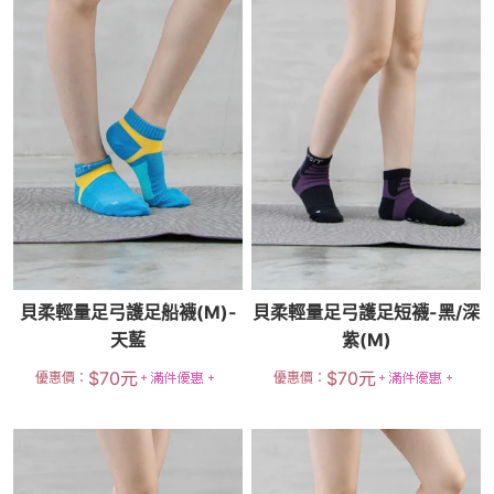
貝柔輕量足弓護足船襪(M)-
貝柔輕量足弓護足短襪-黑/深
天藍
紫(M)
$
70
元
$
70
元
優惠價：
優惠價：