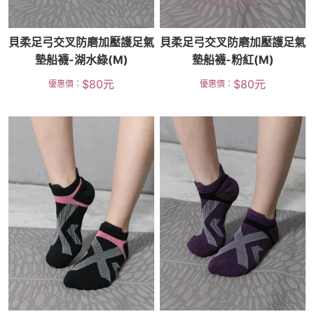
貝柔足弓交叉防磨加壓護足氣
貝柔足弓交叉防磨加壓護足氣
墊船襪-湖水綠(M)
墊船襪-粉紅(M)
$
80
元
$
80
元
優惠價：
優惠價：