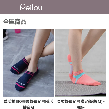
全區商品
義式對目0束痕輕量足弓隱形
貝柔輕量足弓護足船襪(M)-
襪套M
橘粉