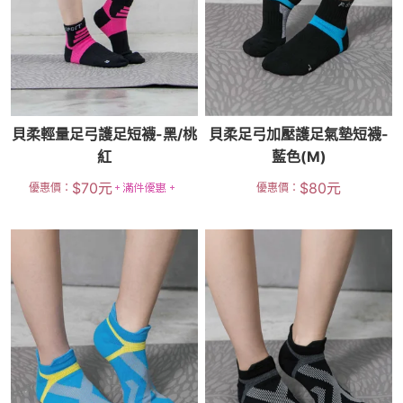
貝柔輕量足弓護足短襪-黑/桃
貝柔足弓加壓護足氣墊短襪-
紅
藍色(M)
$
70
元
$
80
元
優惠價：
優惠價：