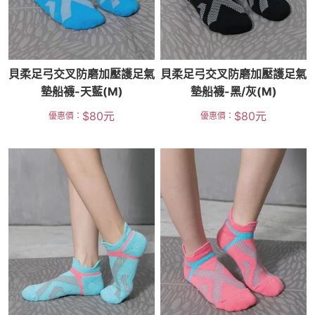
貝柔足弓交叉防磨加壓護足氣
貝柔足弓交叉防磨加壓護足氣
墊船襪-天藍(M)
墊船襪-黑/灰(M)
$
80
元
$
80
元
優惠價：
優惠價：