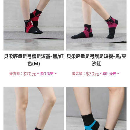
貝柔輕量足弓護足短襪-黑/紅
貝柔輕量足弓護足短襪-黑/豆
色(M)
沙紅
$
70
元
$
70
元
優惠價：
優惠價：