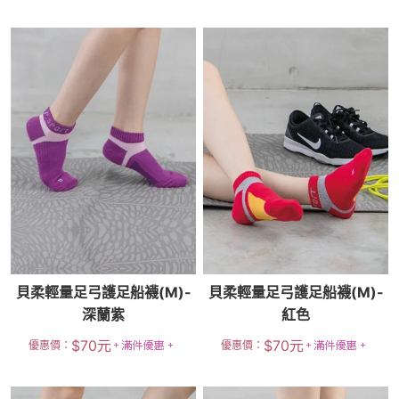
貝柔輕量足弓護足船襪(M)-
貝柔輕量足弓護足船襪(M)-
深蘭紫
紅色
$
70
元
$
70
元
優惠價：
優惠價：