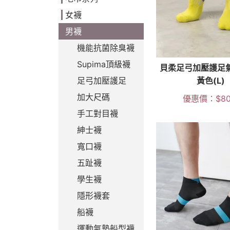
女襪
男襪
機能抗菌除臭襪
Supima頂級襪
貝柔足弓加壓護足
黃色(L)
足弓加壓護足
加大尺碼
優惠價：
$
8
手工對目襪
紳士襪
寬口襪
五趾襪
學生襪
隱形襪套
船襪
運動氣墊船型襪