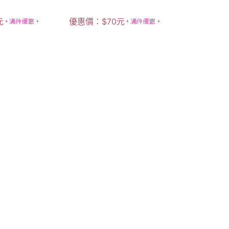
元
優惠價：
$
70
元