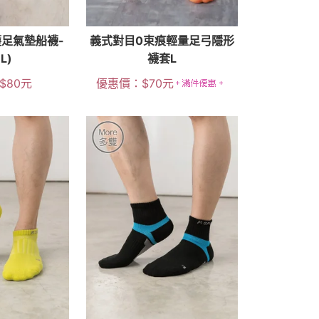
足氣墊船襪-
義式對目0束痕輕量足弓隱形
L)
襪套L
$
80
元
優惠價：
$
70
元