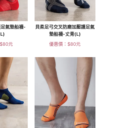
足氣墊船襪-
貝柔足弓交叉防磨加壓護足氣
L)
墊船襪-丈青(L)
$
80
元
優惠價：
$
80
元