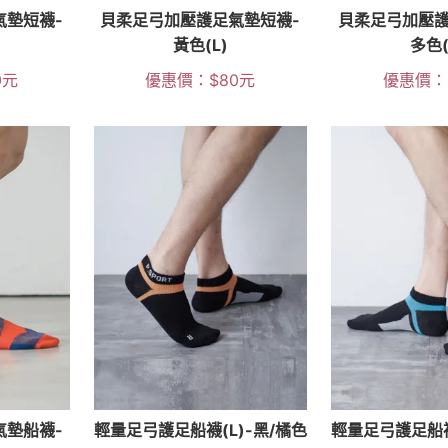
氣墊短襪-
貝柔足弓加壓護足氣墊短襪-
貝柔足弓加壓護
黃色(L)
多色(
0
元
優惠價：
$
80
元
優惠價：
氣墊船襪-
輕量足弓護足船襪(L)-黑/橘色
輕量足弓護足船襪