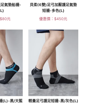
足氣墊船襪-
貝柔(6雙)足弓加壓護足氣墊
L)
短襪-多色(L)
$
80
元
優惠價：
$
450
元
(L)-黑/天藍
輕量足弓護足短襪-黑/灰色(L)