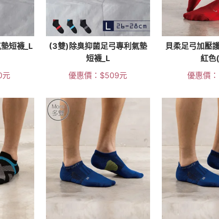
墊短襪_L
(3雙)除臭抑菌足弓專利氣墊
貝柔足弓加壓護
短襪_L
紅色(
0
元
優惠價：
$
509
元
優惠價：