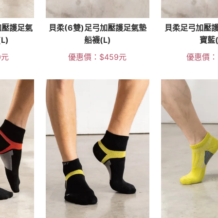
加壓護足氣
貝柔(6雙)足弓加壓護足氣墊
貝柔足弓加壓護
L)
船襪(L)
寶藍(
0
元
優惠價：
$
459
元
優惠價：