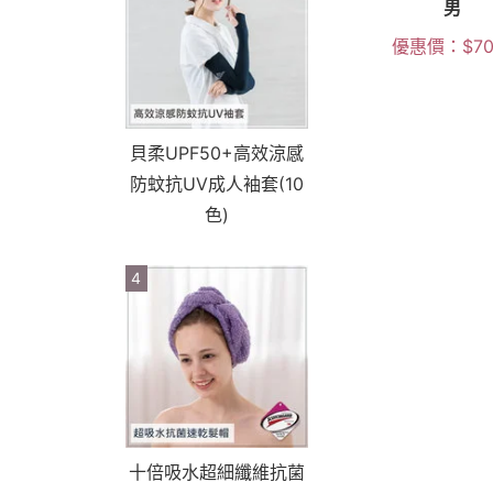
男
優惠價：
$
7
貝柔UPF50+高效涼感
防蚊抗UV成人袖套(10
色)
4
十倍吸水超細纖維抗菌