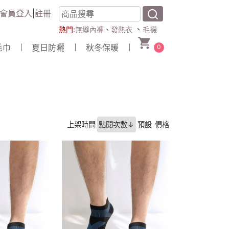
會員登入
|
註冊
、
熱門:
無縫內褲
、
發熱衣
毛襪
毛巾
夏日防曬
秋冬保暖
0
上架時間
點閱次數↓
預設
價格