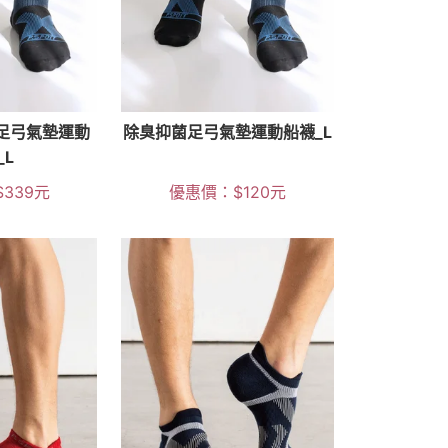
菌足弓氣墊運動
除臭抑菌足弓氣墊運動船襪_L
_L
$
339
元
優惠價：
$
120
元