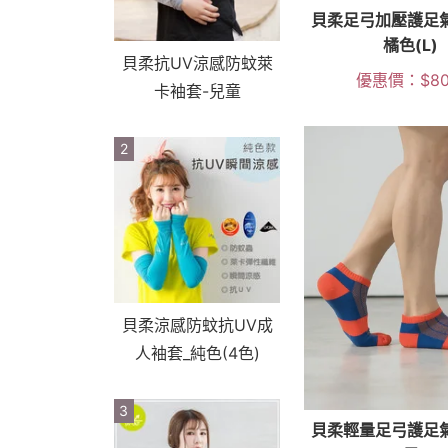
貝柔足弓加壓護足
橘色(L)
貝柔抗UV涼感防蚊萊
優惠價：
$
8
卡袖套-兒童
2
貝柔涼感防蚊抗UV成
人袖套_純色(4色)
3
貝柔輕量足弓護足