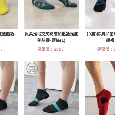
氣墊船襪-
貝柔足弓交叉防磨加壓護足氣
(3雙)除臭抑
墊船襪-藍綠(L)
船襪
0
元
優惠價：
$
80
元
優惠價：