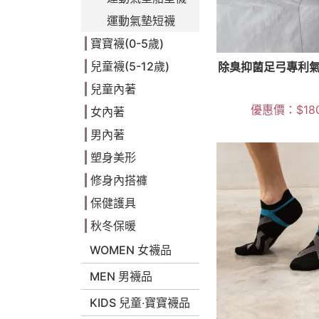
運動氣墊短襪
寶寶襪(0-5歲)
兒童襪(5-12歲)
除臭抑菌足弓專利氣
兒童內著
優惠價：
$
18
女內著
男內著
塑身美形
修身內搭褲
保健護具
秋冬保暖
WOMEN 女襪品
MEN 男襪品
KIDS 兒童‧寶寶襪品