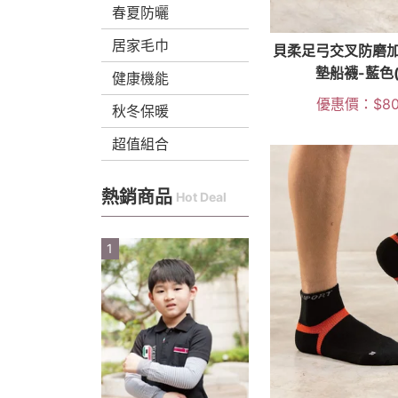
春夏防曬
居家毛巾
貝柔足弓交叉防磨
墊船襪-藍色(
健康機能
優惠價：
$
8
秋冬保暖
超值組合
熱銷商品
Hot Deal
1