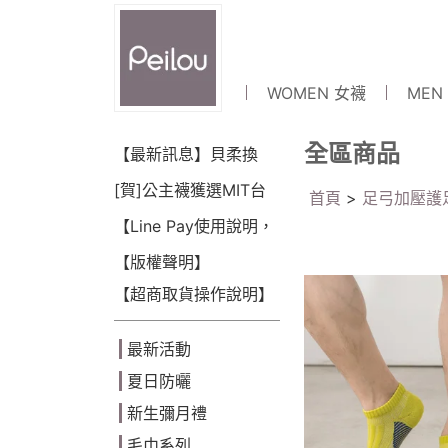
WOMEN 女襪
MEN
全區商品
【最新訊息】貝柔換
LOGO囉~!
[賀]公主襪獲選MIT台
首頁
>
足弓加壓護
灣金選獎(2018)
【Line Pay使用說明，
可點數折抵】
【版權聲明】
【超商取貨操作說明】
最新活動
夏日防曬
新生彌月禮
毛巾系列