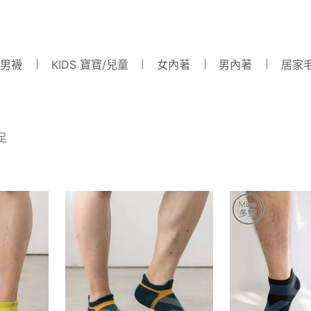
 男襪
KIDS 寶寶/兒童
女內著
男內著
居家
足