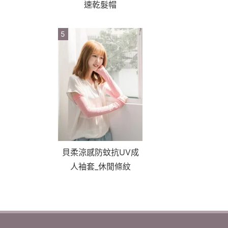
速乾髮帽
5
貝柔涼感防蚊抗UV成
人袖套_休閒條紋