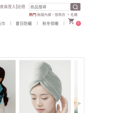
會員登入
|
註冊
、
熱門:
無縫內褲
、
發熱衣
毛襪
毛巾
夏日防曬
秋冬保暖
0