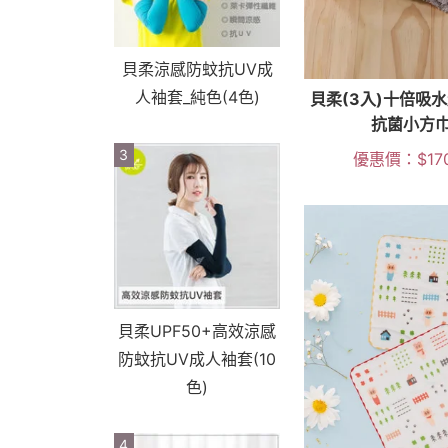
貝柔涼感防蚊抗UV成
人袖套_純色(4色)
貝柔(3入)十倍吸
抗菌小方
3
優惠價：
$
17
貝柔UPF50+高效涼感
防蚊抗UV成人袖套(10
色)
4