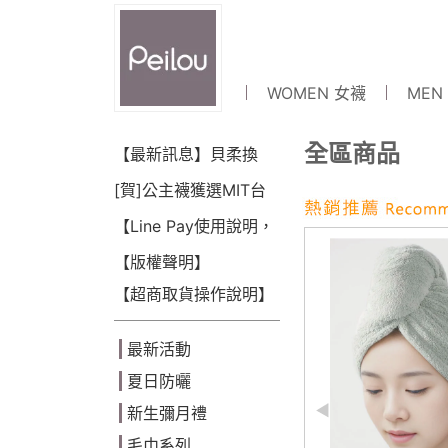
WOMEN 女襪
MEN
全區商品
【最新訊息】貝柔換
LOGO囉~!
[賀]公主襪獲選MIT台
灣金選獎(2018)
【Line Pay使用說明，
可點數折抵】
【版權聲明】
【超商取貨操作說明】
最新活動
夏日防曬
新生彌月禮
毛巾系列