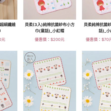
水超細纖維
貝柔(3入)純棉抗菌紗布小方
貝柔純棉抗菌紗
巾
巾(童話)_小紅帽
話)_
0
元
優惠價：
$
200
元
優惠價：
$
70