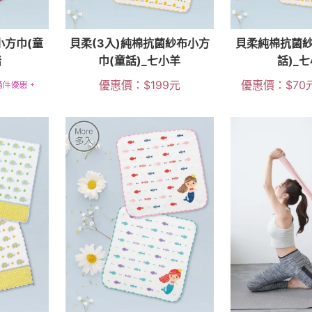
小方巾(童
貝柔(3入)純棉抗菌紗布小方
貝柔純棉抗菌紗
豬
巾(童話)_七小羊
話)_
優惠價：
$
199
元
優惠價：
$
70