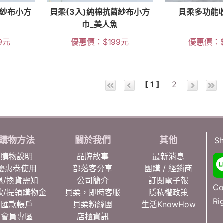
菌紗布小方
貝柔(3入)純棉抗菌紗布小方
貝柔多功能
巾_美人魚
9
元
優惠價：
$
199
元
優惠價：
[ 1 ]
2
購物方法
關於我們
其他
Sh
購物說明
品牌故事
最新消息
優惠卷使用
部落客分享
團購 / 經銷商
退/換貨需知
公司簡介
訂閱電子報
Co
款/提領購物金
貝柔，即時客服
隱私權政策
Ri
匯款帳戶
貝柔粉絲團
生活KnowHow
會員專區
店櫃資訊