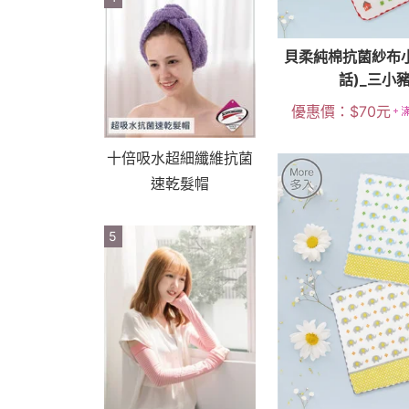
貝柔純棉抗菌紗布
話)_三小
優惠價：
$
70
元
十倍吸水超細纖維抗菌
速乾髮帽
5