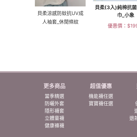
貝柔(3入)純棉抗
貝柔涼感防蚊抗UV成
巾_小象
人袖套_休閒條紋
優惠價：
$
19
更多商品
超值優惠
當季精選
機能襪任選
防曬外套
寶寶襪任選
隱形襪套
立體童襪
退
健康褲襪