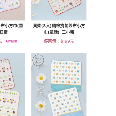
布小方巾(童
貝柔(3入)純棉抗菌紗布小方
小紅帽
巾(童話)_三小豬
元
優惠價：
$
199
元