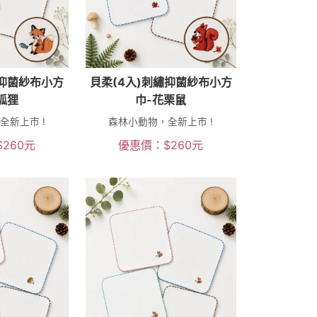
繡抑菌紗布小方
貝柔(4入)刺繡抑菌紗布小方
狐狸
巾-花栗鼠
全新上市 !
森林小動物，全新上市 !
$
260
元
優惠價：
$
260
元