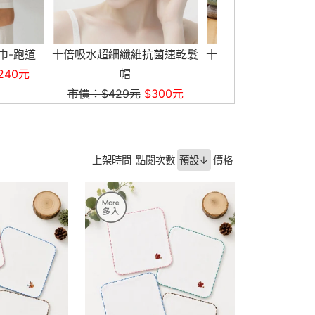
維抗菌速乾髮
十倍吸水超細纖維抗菌大浴巾
天絲棉抑菌運動毛
市價：$1,100元
$720元
市價：$490元
元
$300元
上架時間
點閱次數
預設↓
價格