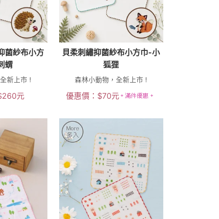
繡抑菌紗布小方
貝柔刺繡抑菌紗布小方巾-小
刺蝟
狐狸
全新上市 !
森林小動物，全新上市 !
$
260
元
優惠價：
$
70
元