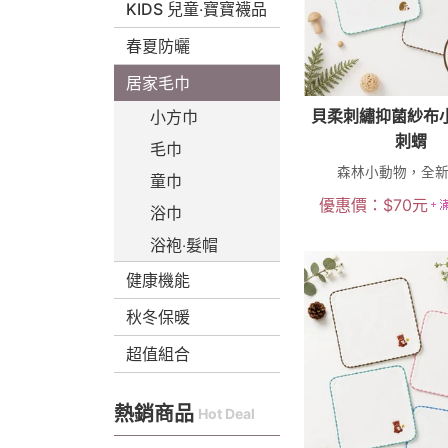
KIDS 兒童‧寶寶襪品
春夏防曬
居家毛巾
貝柔刺繡抑菌紗布
小方巾
刺蝟
毛巾
森林小動物，全新上
童巾
優惠價：
$
70
元
浴巾
浴袍‧髮帽
健康機能
秋冬保暖
超值組合
熱銷商品
Hot Deal