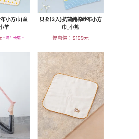
布小方巾(童
貝柔(3入)抗菌純棉紗布小方
七小羊
巾_小熊
元
優惠價：
$
199
元