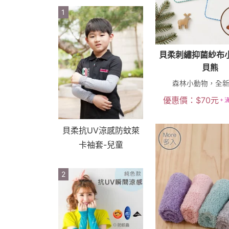
1
貝柔刺繡抑菌紗布
貝熊
森林小動物，全新上
優惠價：
$
70
元
貝柔抗UV涼感防蚊萊
卡袖套-兒童
2