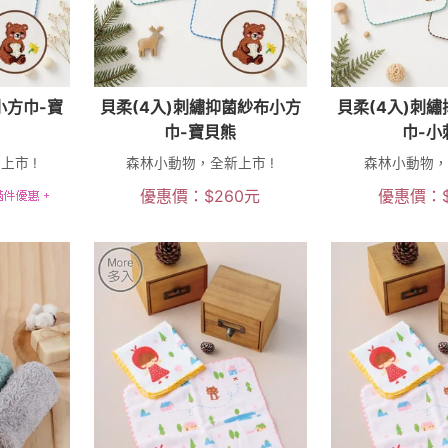
小方巾-寶
貝柔(4入)刺繡抑菌紗布小方
貝柔(4入)刺
巾-寶貝熊
巾-小
市 !
森林小動物，全新上市 !
森林小動物，
優惠價：
$
260
元
優惠價：