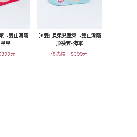
童萊卡雙止滑隱
[6雙] 貝柔兒童萊卡雙止滑隱
-星星
形襪套-海軍
$
399
元
優惠價：
$
399
元