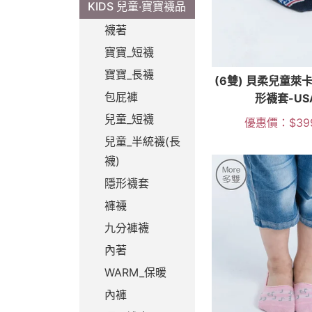
KIDS 兒童‧寶寶襪品
襪著
寶寶_短襪
寶寶_長襪
(6雙) 貝柔兒童萊
包屁褲
形襪套-US
兒童_短襪
優惠價：
$
39
兒童_半統襪(長
襪)
隱形襪套
褲襪
九分褲襪
內著
WARM_保暖
內褲