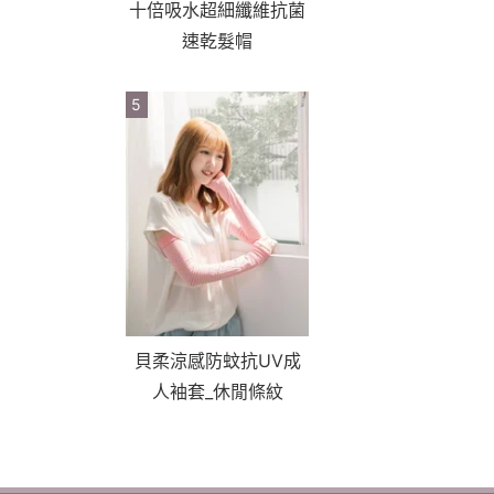
十倍吸水超細纖維抗菌
速乾髮帽
5
貝柔涼感防蚊抗UV成
人袖套_休閒條紋