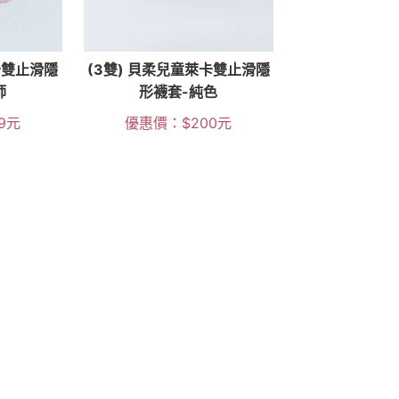
卡雙止滑隱
(3雙) 貝柔兒童萊卡雙止滑隱
師
形襪套-純色
9
元
優惠價：
$
200
元