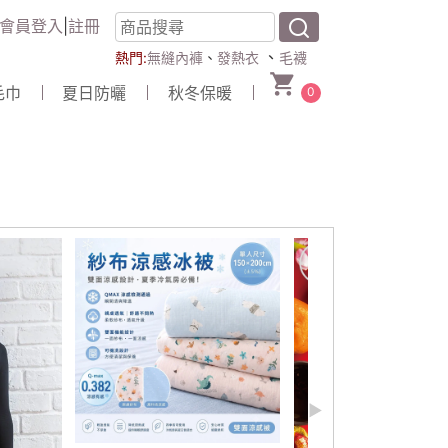
會員登入
|
註冊
、
熱門:
無縫內褲
、
發熱衣
毛襪
毛巾
夏日防曬
秋冬保暖
0