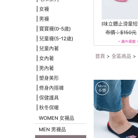
女襪
男襪
趣味立體止滑童短襪-小熊貓
女童精梳棉保暖
寶寶襪(0-5歲)
市價：$150元
$69元
市價：$590
兒童襪(5-12歲)
兒童內著
首頁
>
全區商品
>
女內著
男內著
塑身美形
修身內搭褲
保健護具
秋冬保暖
WOMEN 女襪品
MEN 男襪品