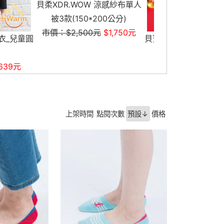
 涼感紗布單人
200公分)
元
$1,750元
貝寶(3雙)新年春節寶寶派對襪
貝柔天絲棉舒膚平
市價：$399元
$299元
褲-貼布繡
市價：$299元
上架時間
點閱次數
預設↓
價格