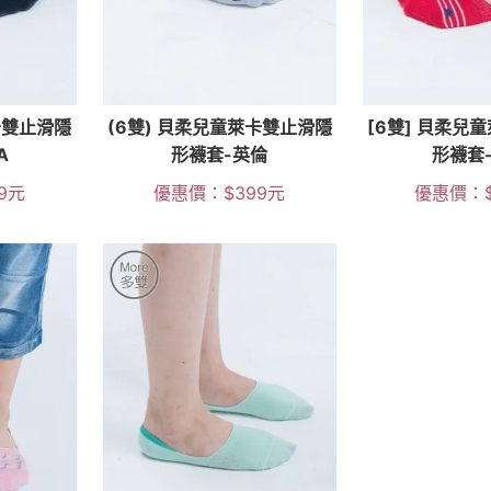
卡雙止滑隱
(6雙) 貝柔兒童萊卡雙止滑隱
[6雙] 貝柔兒
A
形襪套-英倫
形襪套
9
元
優惠價：
$
399
元
優惠價：