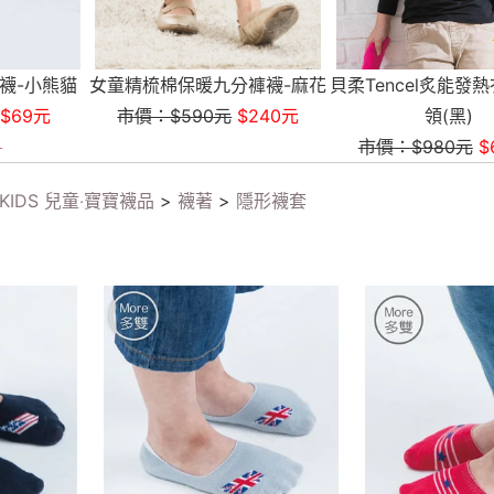
貝柔XDR.WOW
被3款(150*
市價：$2,500
九分褲襪-麻花
貝柔Tencel炙能發熱衣_兒童圓
元
$240元
領(黑)
市價：$980元
$639元
KIDS 兒童‧寶寶襪品
>
襪著
>
隱形襪套