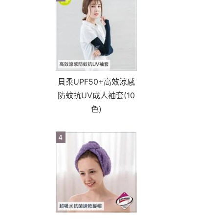
貝柔UPF50+高效涼感
防蚊抗UV成人袖套(10
色)
4