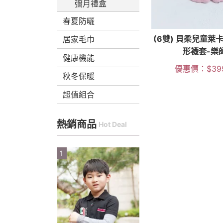
彌月禮盒
春夏防曬
(6雙) 貝柔兒童萊
居家毛巾
形襪套-樂
健康機能
優惠價：
$
39
秋冬保暖
超值組合
熱銷商品
Hot Deal
1