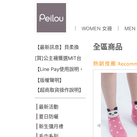
WOMEN 女襪
MEN
全區商品
【最新訊息】貝柔換
LOGO囉~!
[賀]公主襪獲選MIT台
灣金選獎(2018)
【Line Pay使用說明，
可點數折抵】
【版權聲明】
【超商取貨操作說明】
最新活動
夏日防曬
新生彌月禮
毛巾系列