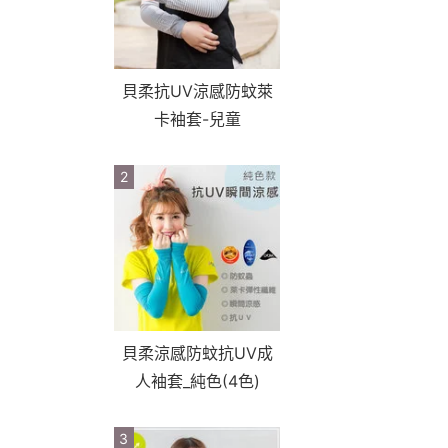
貝柔抗UV涼感防蚊萊
卡袖套-兒童
2
貝柔涼感防蚊抗UV成
人袖套_純色(4色)
3