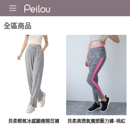
全區商品
貝柔輕氧冰感顯瘦開岔褲
貝柔高透氣魔塑壓力褲-桃紅