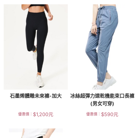
石墨烯體雕未來褲-加大
冰絲超彈力速乾機能束口長褲
(男女可穿)
$
1,200
元
$
590
元
優惠價：
優惠價：