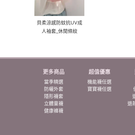
貝柔涼感防蚊抗UV成
人袖套_休閒條紋
更多商品
超值優惠
當季精選
機能襪任選
防曬外套
寶寶襪任選
隱形襪套
立體童襪
退
健康褲襪