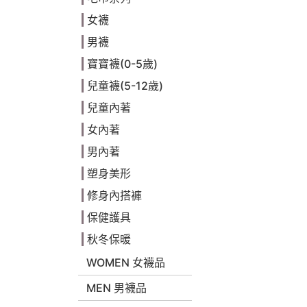
女襪
男襪
寶寶襪(0-5歲)
兒童襪(5-12歲)
兒童內著
女內著
男內著
塑身美形
修身內搭褲
保健護具
秋冬保暖
WOMEN 女襪品
MEN 男襪品