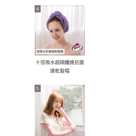
4
十倍吸水超細纖維抗菌
速乾髮帽
5