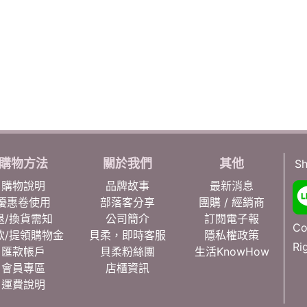
購物方法
關於我們
其他
Sh
購物說明
品牌故事
最新消息
優惠卷使用
部落客分享
團購 / 經銷商
退/換貨需知
公司簡介
訂閱電子報
Co
款/提領購物金
貝柔，即時客服
隱私權政策
Ri
匯款帳戶
貝柔粉絲團
生活KnowHow
會員專區
店櫃資訊
運費說明