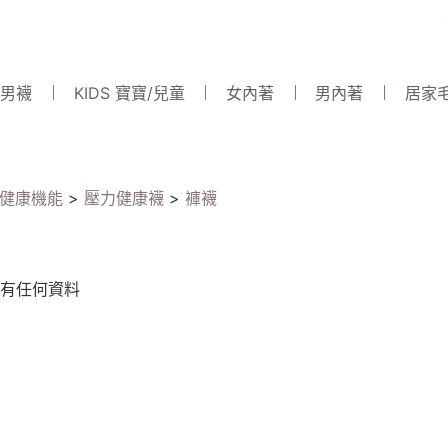
 男襪
KIDS 寶寶/兒童
女內著
男內著
居家
健康機能
>
壓力健康襪
>
褲襪
有任何資料