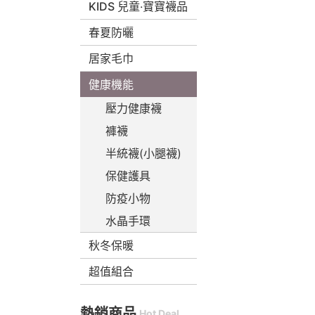
KIDS 兒童‧寶寶襪品
春夏防曬
居家毛巾
健康機能
壓力健康襪
褲襪
半統襪(小腿襪)
保健護具
防疫小物
水晶手環
秋冬保暖
超值組合
熱銷商品
Hot Deal