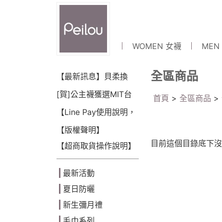
WOMEN 女襪
MEN
全區商品
【最新訊息】貝柔換
LOGO囉~!
[賀]公主襪獲選MIT台
首頁
>
全區商品
>
灣金選獎(2018)
【Line Pay使用說明，
可點數折抵】
【版權聲明】
目前這個目錄底下沒
【超商取貨操作說明】
最新活動
夏日防曬
新生彌月禮
毛巾系列