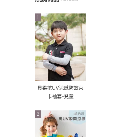
1
貝柔抗UV涼感防蚊萊
卡袖套-兒童
2