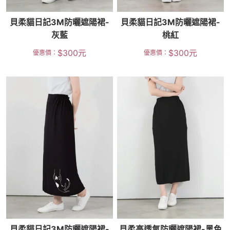
貝柔貓日記3M防曬遮陽裙-
貝柔貓日記3M防曬遮陽裙-
灰藍
桃紅
$
300
元
$
300
元
優惠價：
優惠價：
貝柔貓日記3M防曬遮陽裙-
貝柔高透氣防曬遮陽裙-黑色