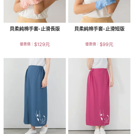
貝柔純棉手套-止滑長版
貝柔純棉手套-止滑短版
$
129
元
$
99
元
優惠價：
優惠價：