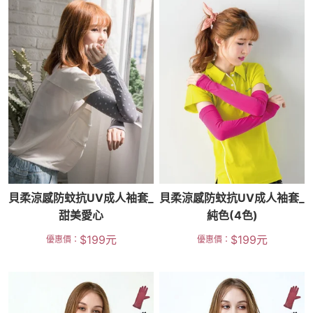
貝柔涼感防蚊抗UV成人袖套_
貝柔涼感防蚊抗UV成人袖套_
甜美愛心
純色(4色)
$
199
元
$
199
元
優惠價：
優惠價：