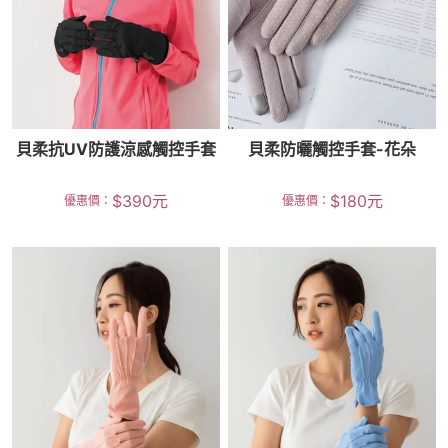
貝柔抗UV防護涼感觸控手套
貝柔防曬觸控手套-花朵
$
390
元
$
180
元
優惠價：
優惠價：