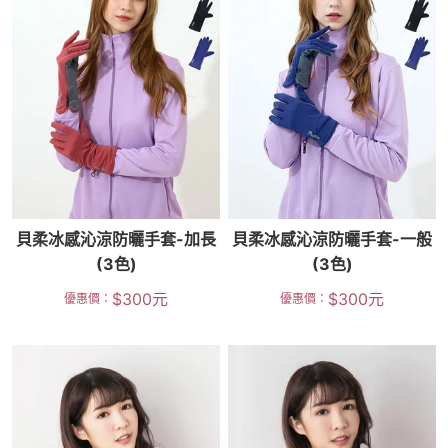
貝柔冰感沁涼防曬手套-加長
貝柔冰感沁涼防曬手套-一般
(3色)
(3色)
$
300
元
$
300
元
優惠價：
優惠價：