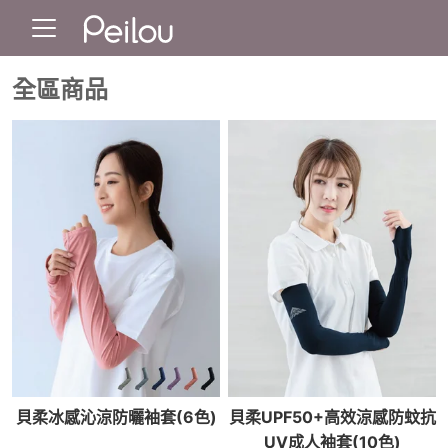
全區商品
貝柔冰感沁涼防曬袖套(6色)
貝柔UPF50+高效涼感防蚊抗
UV成人袖套(10色)