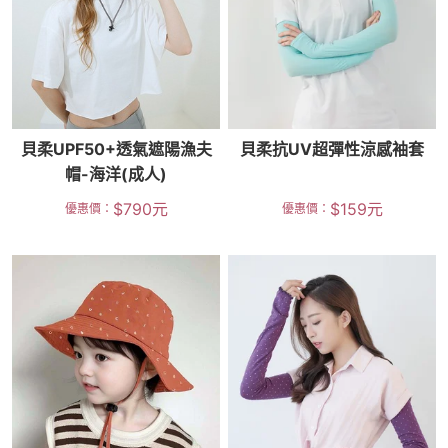
貝柔UPF50+透氣遮陽漁夫
貝柔抗UV超彈性涼感袖套
帽-海洋(成人)
$
790
元
$
159
元
優惠價：
優惠價：