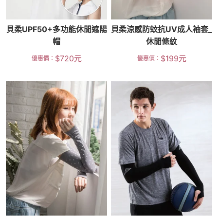
貝柔UPF50+多功能休閒遮陽
貝柔涼感防蚊抗UV成人袖套_
帽
休閒條紋
$
720
元
$
199
元
優惠價：
優惠價：