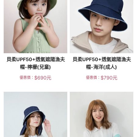
貝柔UPF50+透氣遮陽漁夫
貝柔UPF50+透氣遮陽漁夫
帽-檸檬(兒童)
帽-海洋(成人)
$
690
元
$
790
元
優惠價：
優惠價：