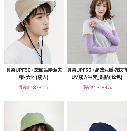
貝柔UPF50+透氣遮陽漁夫
貝柔UPF50+高效涼感防蚊抗
帽-大地(成人)
UV成人袖套_點點(12色)
$
790
元
$
199
元
優惠價：
優惠價：