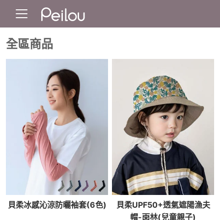
全區商品
貝柔冰感沁涼防曬袖套(6色)
貝柔UPF50+透氣遮陽漁夫
帽-雨林(兒童親子)