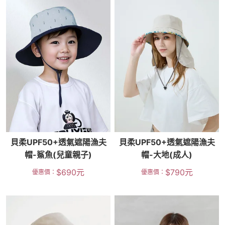
貝柔UPF50+透氣遮陽漁夫
貝柔UPF50+透氣遮陽漁夫
帽-鯊魚(兒童親子)
帽-大地(成人)
$
690
元
$
790
元
優惠價：
優惠價：