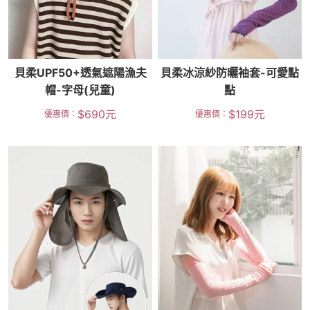
貝柔UPF50+透氣遮陽漁夫
貝柔冰涼紗防曬袖套-可愛點
帽-字母(兒童)
點
$
690
元
$
199
元
優惠價：
優惠價：