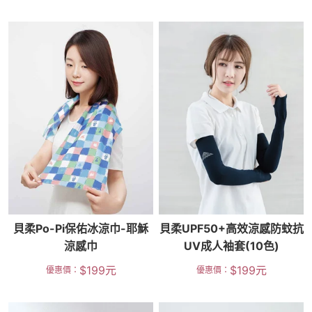
貝柔Po-Pi保佑冰涼巾-耶穌
貝柔UPF50+高效涼感防蚊抗
涼感巾
UV成人袖套(10色)
$
199
元
$
199
元
優惠價：
優惠價：