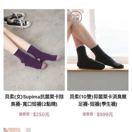
貝柔(女)Supima抗菌萊卡除
貝柔(10雙)抑菌萊卡消臭嫩
臭襪-寬口短襪(2點睛)
足襪-短襪(學生襪)
$
250
元
$
999
元
優惠價：
優惠價：