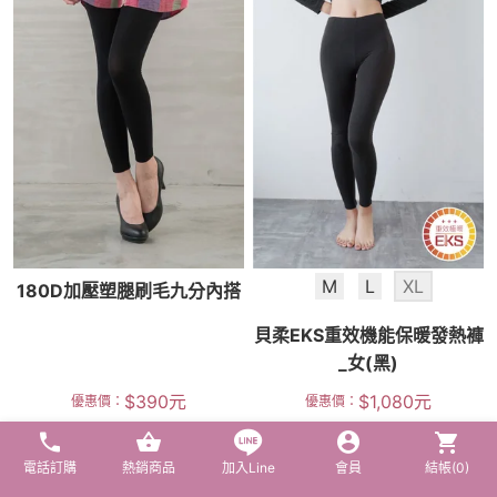
M
L
XL
180D加壓塑腿刷毛九分內搭
貝柔EKS重效機能保暖發熱褲
_女(黑)
$
390
元
$
1,080
元
優惠價：
優惠價：
電話訂購
熱銷商品
加入Line
會員
結帳(
0
)