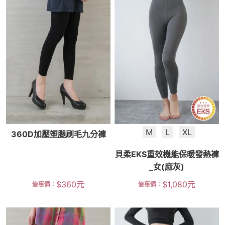
M
L
XL
360D加壓塑腿刷毛九分褲
貝柔EKS重效機能保暖發熱褲
_女(麻灰)
$
360
元
$
1,080
元
優惠價：
優惠價：