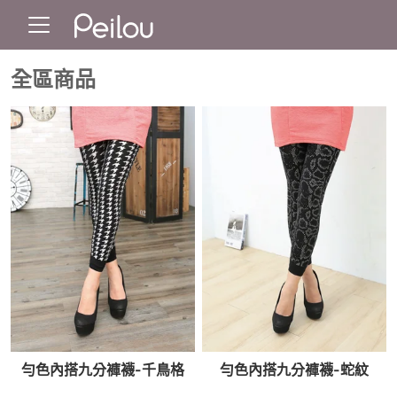
全區商品
勻色內搭九分褲襪-千鳥格
勻色內搭九分褲襪-蛇紋