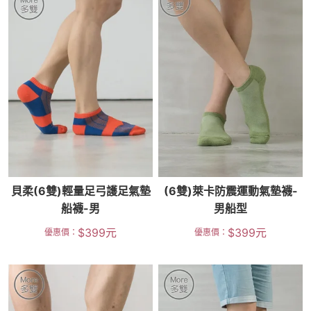
貝柔(6雙)輕量足弓護足氣墊
(6雙)萊卡防震運動氣墊襪-
船襪-男
男船型
$
399
元
$
399
元
優惠價：
優惠價：