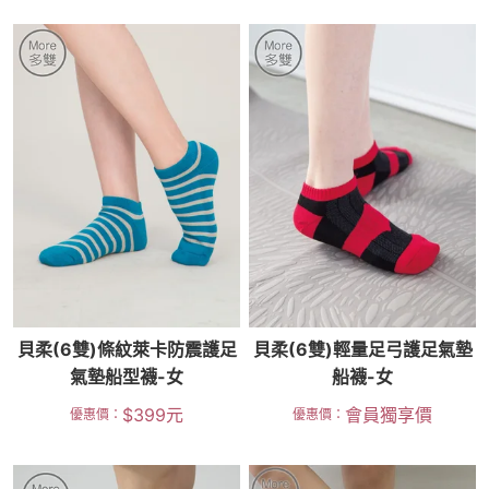
貝柔(6雙)條紋萊卡防震護足
貝柔(6雙)輕量足弓護足氣墊
氣墊船型襪-女
船襪-女
$
399
元
會員獨享價
優惠價：
優惠價：