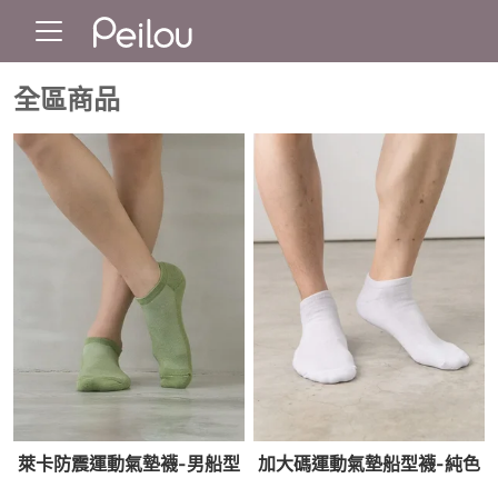
全區商品
萊卡防震運動氣墊襪-男船型
加大碼運動氣墊船型襪-純色