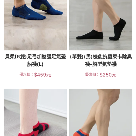
貝柔(6雙)足弓加壓護足氣墊
(單雙)(男)機能抗菌萊卡除臭
船襪(L)
襪-船型氣墊襪
$
459
元
$
250
元
優惠價：
優惠價：