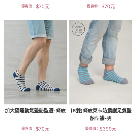
$
70
元
$
70
元
優惠價：
優惠價：
加大碼運動氣墊船型襪-條紋
(6雙)條紋萊卡防震護足氣墊
船型襪-男
$
70
元
$
399
元
優惠價：
優惠價：