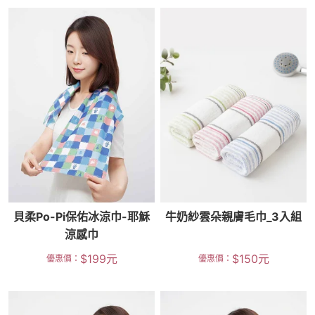
貝柔Po-Pi保佑冰涼巾-耶穌
牛奶紗雲朵親膚毛巾_3入組
涼感巾
$
199
元
$
150
元
優惠價：
優惠價：