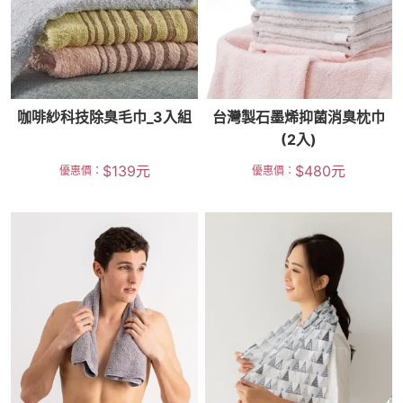
咖啡紗科技除臭毛巾_3入組
台灣製石墨烯抑菌消臭枕巾
(2入)
$
139
元
$
480
元
優惠價：
優惠價：