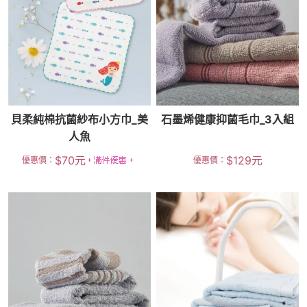
貝柔純棉抗菌紗布小方巾_美
石墨烯健康抑菌毛巾_3入組
人魚
$
70
元
$
129
元
優惠價：
優惠價：