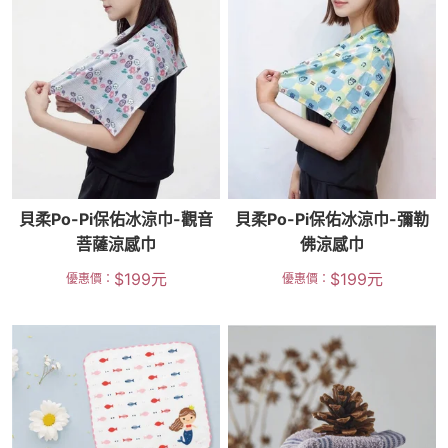
貝柔Po-Pi保佑冰涼巾-觀音
貝柔Po-Pi保佑冰涼巾-彌勒
菩薩涼感巾
佛涼感巾
$
199
元
$
199
元
優惠價：
優惠價：