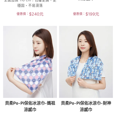
全面加長 110 cm｜包覆更廣・更
穩固・不易滑落
$
240
元
$
199
元
優惠價：
優惠價：
貝柔Po-Pi保佑冰涼巾-媽祖
貝柔Po-Pi保佑冰涼巾-財神
涼感巾
涼感巾