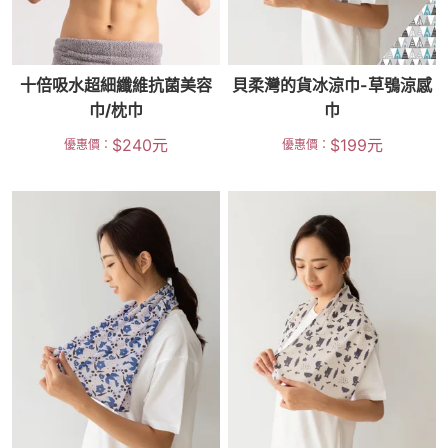
十倍吸水超細纖維抗菌美容
貝柔灣的貨冰涼巾-草鴞涼感
巾/枕巾
巾
$
240
元
$
199
元
優惠價：
優惠價：