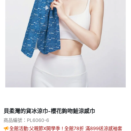
貝柔灣的貨冰涼巾-櫻花鉤吻鮭涼感巾
商品編號：PL6060-6
全館活動:父親節X開學季 ! 全館78折 滿899送涼感袖套