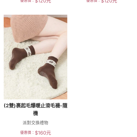
$
120
元
$
120
元
優惠價：
優惠價：
(2雙)裹起毛爆暖止滑毛襪-隨
機
派對交換禮物
$
160
元
優惠價：