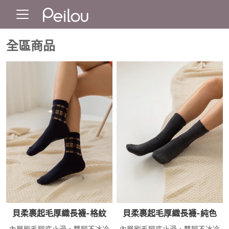
全區商品
貝柔裹起毛厚織長襪-格紋
貝柔裹起毛厚織長襪-純色