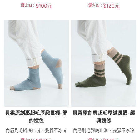
$
100
元
$
120
元
優惠價：
優惠價：
貝柔原創裹起毛厚織長襪-簡
貝柔原創裹起毛厚織長襪-經
約撞色
典線條
內層刷毛腳底止滑，雙腳不冰冷
內層刷毛腳底止滑，雙腳不冰冷