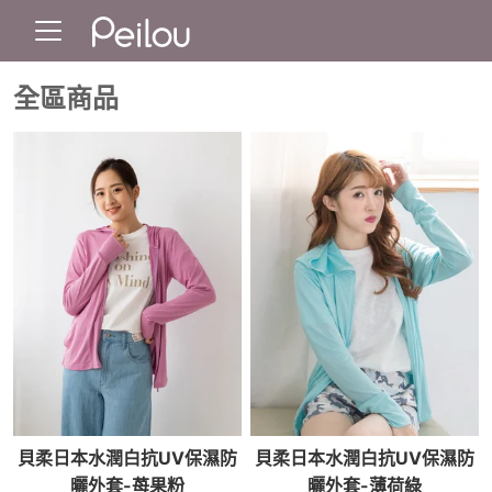
全區商品
貝柔日本水潤白抗UV保濕防
貝柔日本水潤白抗UV保濕防
曬外套-苺果粉
曬外套-薄荷綠