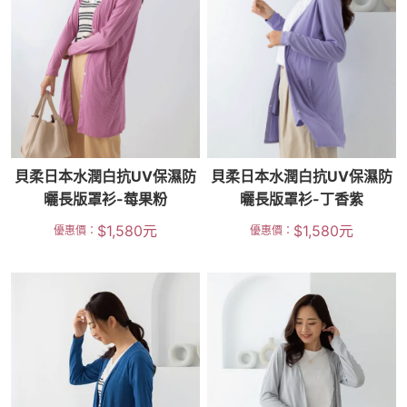
貝柔日本水潤白抗UV保濕防
貝柔日本水潤白抗UV保濕防
曬長版罩衫-莓果粉
曬長版罩衫-丁香紫
$
1,580
元
$
1,580
元
優惠價：
優惠價：