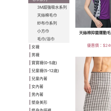
3M超強吸水系列
天絲棉毛巾
紗布巾系列
小方巾
天絲棉抑菌運動毛
毛巾/浴巾
優惠價：
$
24
女襪
男襪
寶寶襪(0-5歲)
兒童襪(5-12歲)
兒童內著
女內著
男內著
塑身美形
修身內搭褲