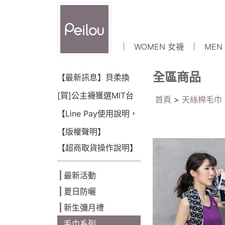
WOMEN 女襪
MEN
全區商品
【最新訊息】貝柔換
LOGO囉~!
[賀]公主襪獲選MIT台
首頁
>
天絲棉毛巾
灣金選獎(2018)
【Line Pay使用說明，
可點數折抵】
【版權聲明】
【超商取貨操作說明】
最新活動
夏日防曬
新生彌月禮
毛巾系列