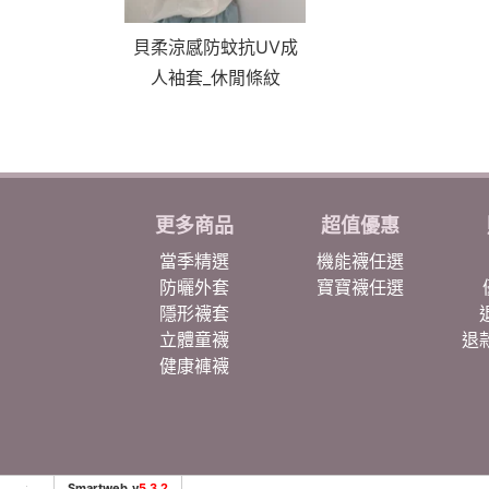
貝柔涼感防蚊抗UV成
人袖套_休閒條紋
更多商品
超值優惠
當季精選
機能襪任選
防曬外套
寶寶襪任選
隱形襪套
立體童襪
退
健康褲襪
Smartweb_v
5.3.2