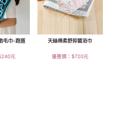
動毛巾-跑道
天絲棉柔舒抑菌浴巾
$
240
元
優惠價：
$
720
元