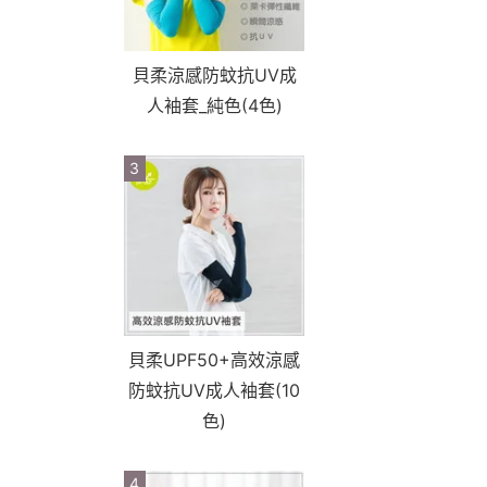
貝柔涼感防蚊抗UV成
人袖套_純色(4色)
3
貝柔UPF50+高效涼感
防蚊抗UV成人袖套(10
色)
4