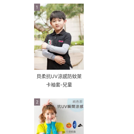
1
貝柔抗UV涼感防蚊萊
卡袖套-兒童
2