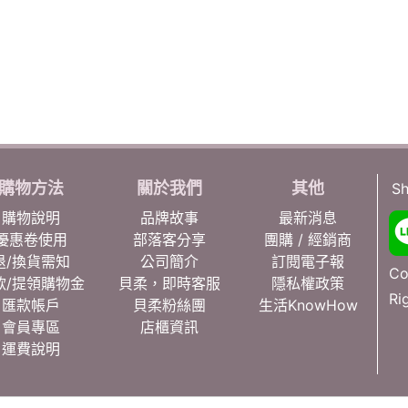
購物方法
關於我們
其他
Sh
購物說明
品牌故事
最新消息
優惠卷使用
部落客分享
團購 / 經銷商
退/換貨需知
公司簡介
訂閱電子報
Co
款/提領購物金
貝柔，即時客服
隱私權政策
Ri
匯款帳戶
貝柔粉絲團
生活KnowHow
會員專區
店櫃資訊
運費說明