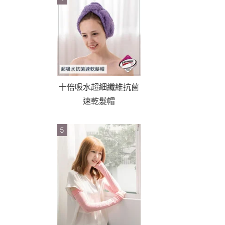
十倍吸水超細纖維抗菌
速乾髮帽
5