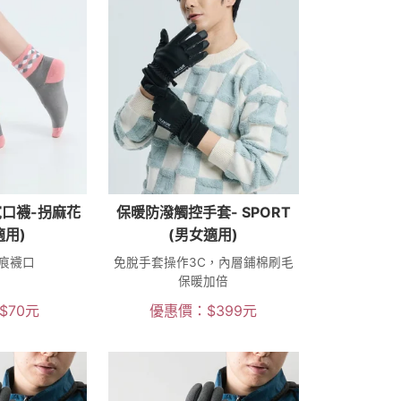
口襪-拐麻花
保暖防潑觸控手套- SPORT
適用)
(男女適用)
痕襪口
免脫手套操作3C，內層鋪棉刷毛
保暖加倍
$
70
元
優惠價：
$
399
元