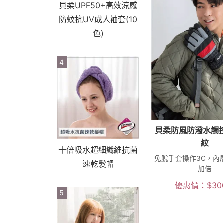
貝柔UPF50+高效涼感
防蚊抗UV成人袖套(10
色)
4
貝柔防風防潑水觸
紋
十倍吸水超細纖維抗菌
免脫手套操作3C，內
速乾髮帽
加倍
優惠價：
$
30
5