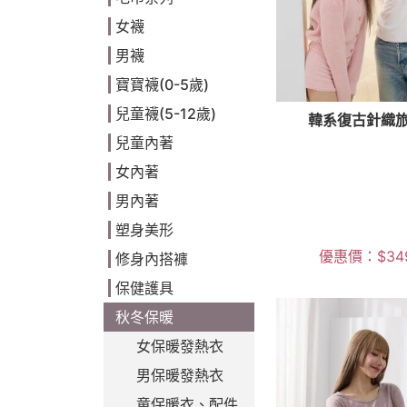
女襪
男襪
寶寶襪(0-5歲)
兒童襪(5-12歲)
韓系復古針織
兒童內著
女內著
男內著
塑身美形
優惠價：
$
34
修身內搭褲
保健護具
秋冬保暖
女保暖發熱衣
男保暖發熱衣
童保暖衣、配件