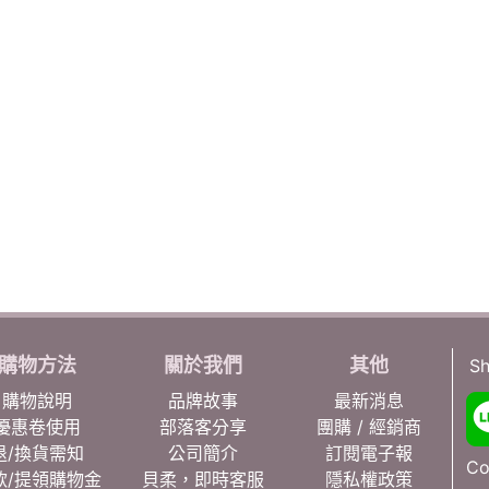
購物方法
關於我們
其他
Sh
購物說明
品牌故事
最新消息
優惠卷使用
部落客分享
團購 / 經銷商
退/換貨需知
公司簡介
訂閱電子報
Co
款/提領購物金
貝柔，即時客服
隱私權政策