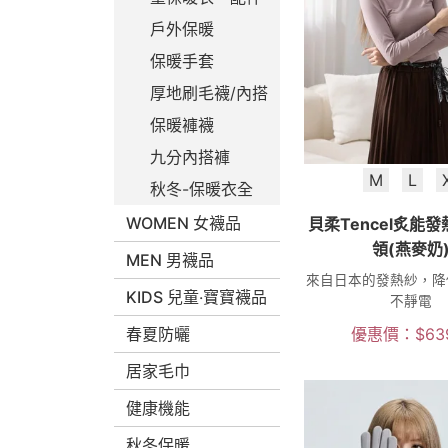
戶外保暖
保暖手套
厚地刷毛襪/內搭
保暖褲襪
九分內搭褲
M
L
秋冬-保暖衣全
WOMEN 女襪品
貝柔Tencel炙能
領(燕麥奶
MEN 男襪品
來自日本的發熱紗，降
KIDS 兒童‧寶寶襪品
不靜電
春夏防曬
優惠價：
$
63
居家毛巾
健康機能
秋冬保暖