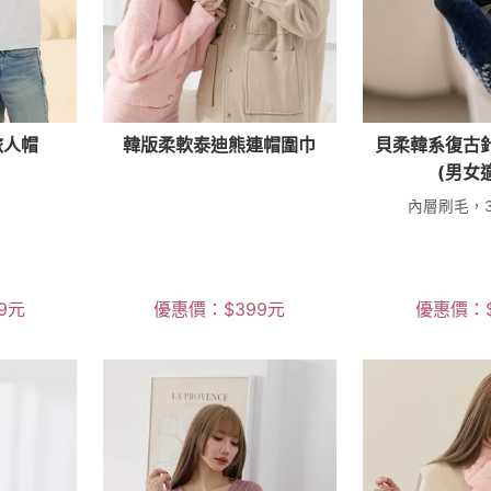
旅人帽
韓版柔軟泰迪熊連帽圍巾
貝柔韓系復古
(男女
內層刷毛，
9
元
優惠價：
$
399
元
優惠價：