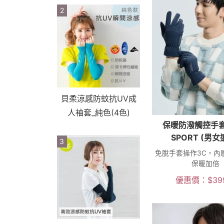
2
貝柔涼感防蚊抗UV成
人袖套_純色(4色)
保暖防潑觸控手套
SPORT (男女
3
免脫手套操作3C，內
保暖加倍
優惠價：
$
39