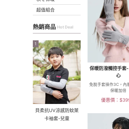
超值組合
熱銷商品
Hot Deal
1
保暖防潑觸控手套- 
心
免脫手套操作3C，內
保暖加倍
優惠價：
$
39
貝柔抗UV涼感防蚊萊
卡袖套-兒童