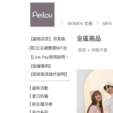
WOMEN 女襪
MEN
全區商品
【最新訊息】貝柔換
LOGO囉~!
[賀]公主襪獲選MIT台
首頁
>
保暖手套
灣金選獎(2018)
【Line Pay使用說明，
可點數折抵】
【版權聲明】
【超商取貨操作說明】
最新活動
夏日防曬
新生彌月禮
毛巾系列