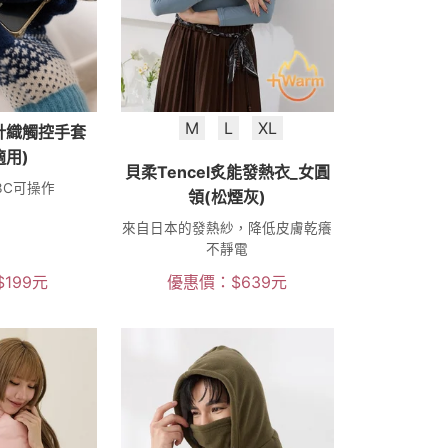
M
L
XL
針織觸控手套
適用)
貝柔Tencel炙能發熱衣_女圓
3C可操作
領(松煙灰)
來自日本的發熱紗，降低皮膚乾癢
不靜電
$
199
元
優惠價：
$
639
元