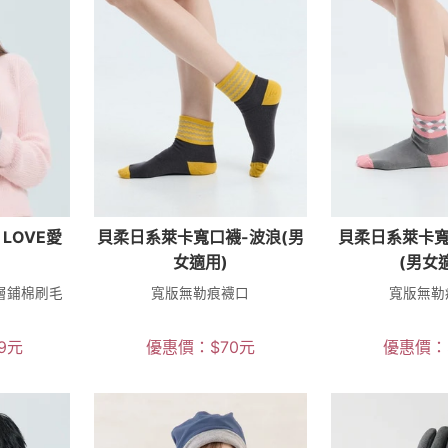
LOVE愛
貝柔日系萊卡寬口襪-波浪(男
貝柔日系萊卡寬
女適用)
(男女
層鋪棉刷毛
寬版無勒痕襪口
寬版無勒
9
元
優惠價：
$
70
元
優惠價：