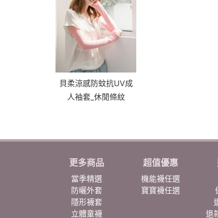
貝柔涼感防蚊抗UV成
人袖套_休閒條紋
更多商品
超值優惠
當季精選
機能襪任選
防曬外套
寶寶襪任選
隱形襪套
立體童襪
退