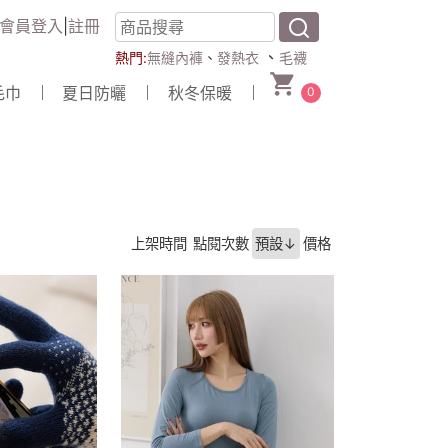
會員登入
|
註冊
、
熱門:
無縫內褲
、
發熱衣
毛襪
毛巾
夏日防曬
秋冬保暖
0
上架時間
點閱次數
預設↓
價格