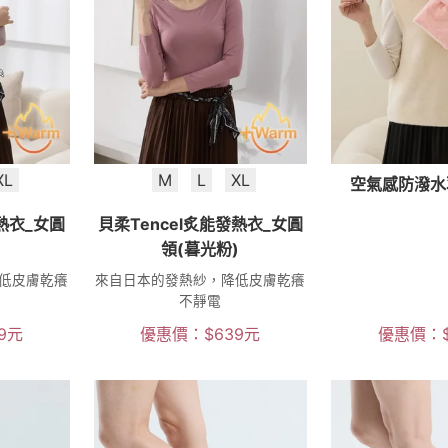
XL
M
L
XL
空氣感防潑水
發熱衣_女圓
貝柔Tencel炙能發熱衣_女圓
)
領(暮光粉)
低皮膚乾癢
來自日本的發熱紗，降低皮膚乾癢
不靜電
9
元
優惠價：
$
639
元
優惠價：