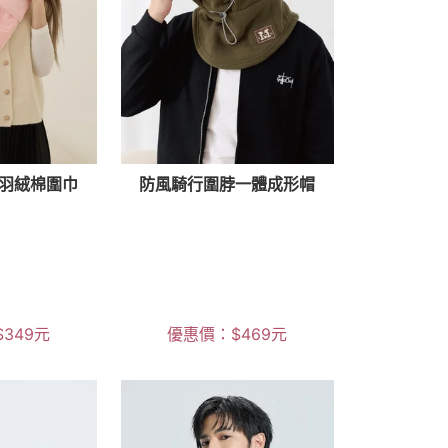
羽絨棉圍巾
防風騎行圍脖一體成形帽
$
349
元
優惠價：
$
469
元