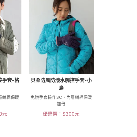
控手套-格
貝柔防風防潑水觸控手套-小
鳥
層鋪棉保暖
免脫手套操作3C，內層鋪棉保暖
加倍
0
元
優惠價：
$
300
元