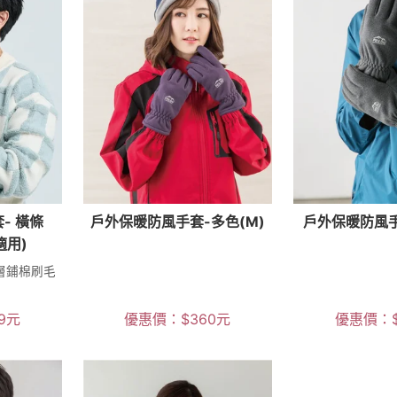
- 橫條
戶外保暖防風手套-多色(M)
戶外保暖防風手
適用)
層鋪棉刷毛
9
元
優惠價：
$
360
元
優惠價：