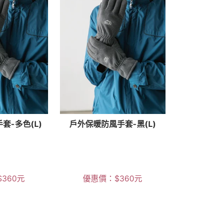
套-多色(L)
戶外保暖防風手套-黑(L)
$
360
元
優惠價：
$
360
元