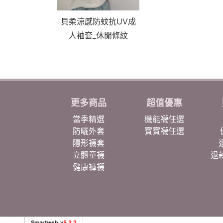
貝柔涼感防蚊抗UV成
人袖套_休閒條紋
更多商品
超值優惠
當季精選
機能襪任選
防曬外套
寶寶襪任選
隱形襪套
立體童襪
退
健康褲襪
Smartweb_v
5.3.2