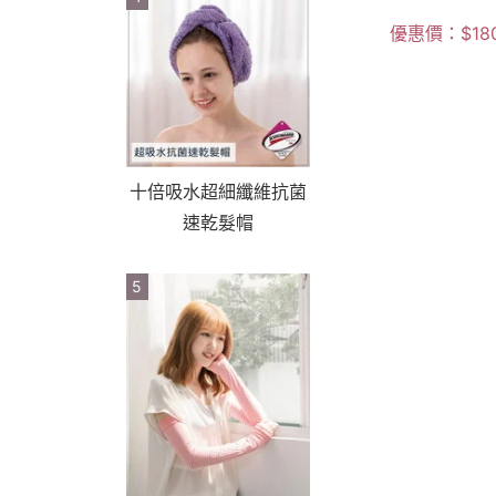
優惠價：
$
18
十倍吸水超細纖維抗菌
速乾髮帽
5