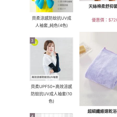
天絲棉柔舒抑
貝柔涼感防蚊抗UV成
優惠價：
$
72
人袖套_純色(4色)
3
貝柔UPF50+高效涼感
防蚊抗UV成人袖套(10
色)
超細纖維速乾浴
4