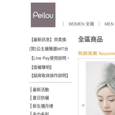
WOMEN 女襪
MEN
全區商品
【最新訊息】貝柔換
LOGO囉~!
[賀]公主襪獲選MIT台
灣金選獎(2018)
【Line Pay使用說明，
可點數折抵】
【版權聲明】
【超商取貨操作說明】
最新活動
夏日防曬
新生彌月禮
毛巾系列