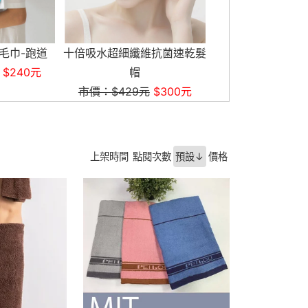
維抗菌速乾髮
十倍吸水超細纖維抗菌大浴巾
天絲棉抑菌運動毛
市價：$1,100元
$720元
市價：$490元
元
$300元
上架時間
點閱次數
預設↓
價格