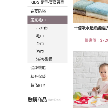
KIDS 兒童‧寶寶襪品
春夏防曬
居家毛巾
十倍吸水超細纖維
小方巾
毛巾
優惠價：
$
72
童巾
浴巾
浴袍‧髮帽
健康機能
秋冬保暖
超值組合
熱銷商品
Hot Deal