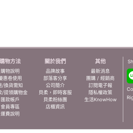
購物方法
關於我們
其他
Sh
購物說明
品牌故事
最新消息
優惠卷使用
部落客分享
團購 / 經銷商
退/換貨需知
公司簡介
訂閱電子報
Co
款/提領購物金
貝柔，即時客服
隱私權政策
Ri
匯款帳戶
貝柔粉絲團
生活KnowHow
會員專區
店櫃資訊
運費說明