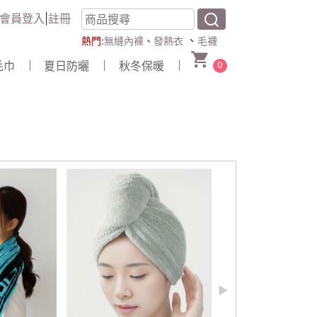
會員登入
|
註冊
、
熱門:
無縫內褲
、
發熱衣
毛襪
毛巾
夏日防曬
秋冬保暖
0