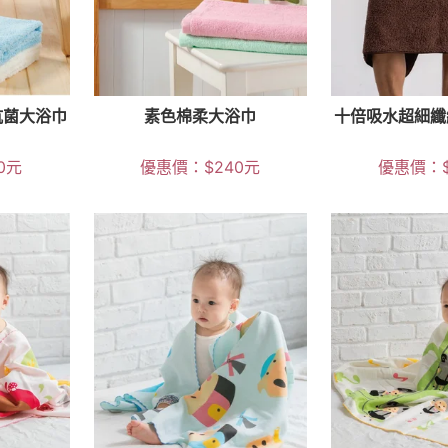
抗菌大浴巾
素色棉柔大浴巾
十倍吸水超細纖
0
元
優惠價：
$
240
元
優惠價：