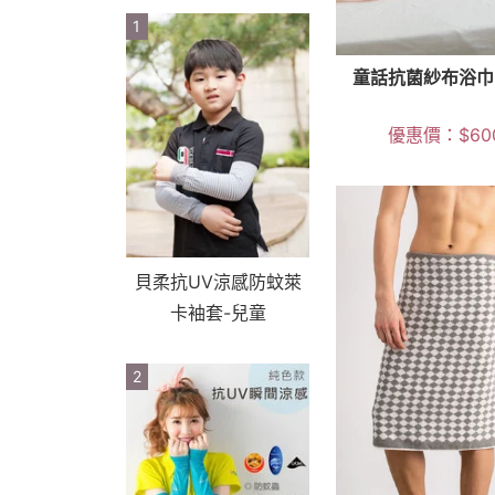
1
童話抗菌紗布浴巾
優惠價：
$
60
貝柔抗UV涼感防蚊萊
卡袖套-兒童
2