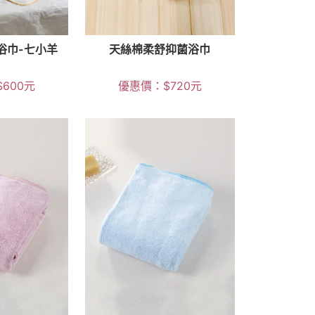
浴巾-七小羊
天絲棉柔舒抑菌浴巾
$
600
元
優惠價：
$
720
元