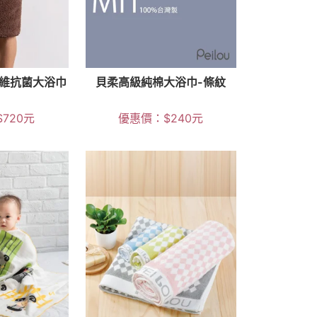
維抗菌大浴巾
貝柔高級純棉大浴巾-條紋
$
720
元
優惠價：
$
240
元