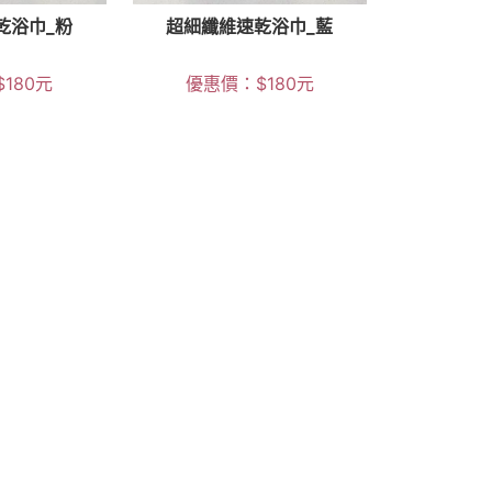
乾浴巾_粉
超細纖維速乾浴巾_藍
$
180
元
優惠價：
$
180
元