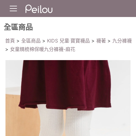
全區商品
首頁
>
全區商品
>
KIDS 兒童‧寶寶襪品
>
襪著
>
九分褲襪
>
女童精梳棉保暖九分褲襪-麻花