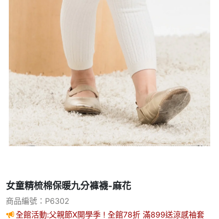
女童精梳棉保暖九分褲襪-麻花
商品編號：P6302
全館活動:父親節X開學季 ! 全館78折 滿899送涼感袖套