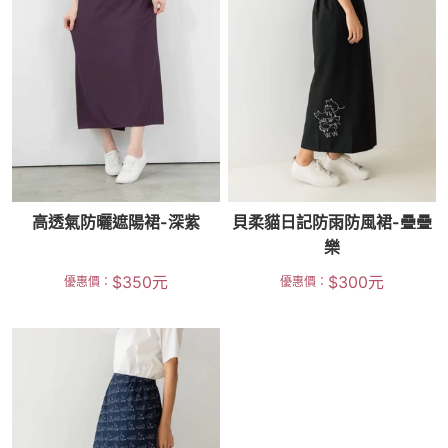
高透氣防曬遮陽裙-深紫
貝柔貓日記防雨防風裙-疊疊
樂
$
350
元
$
300
元
優惠價：
優惠價：