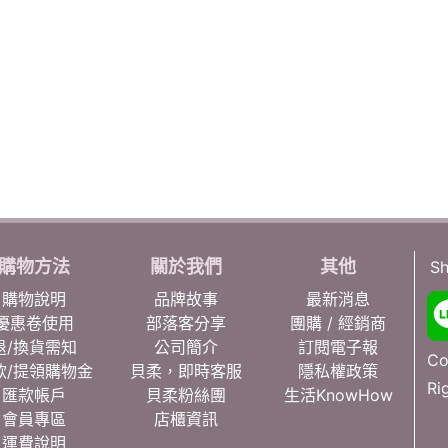
購物方法
關於我們
其他
Sh
購物說明
品牌故事
最新消息
優惠卷使用
部落客分享
團購 / 經銷商
退/換貨需知
公司簡介
訂閱電子報
Co
款/提領購物金
貝柔，即時客服
隱私權政策
Ri
匯款帳戶
貝柔粉絲團
生活KnowHow
會員專區
店櫃資訊
運費說明