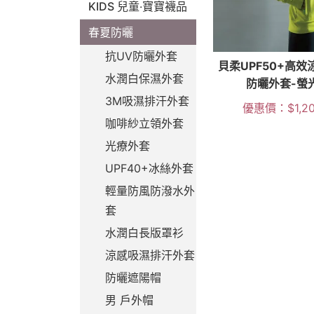
KIDS 兒童‧寶寶襪品
春夏防曬
抗UV防曬外套
貝柔UPF50+高效
水潤白保濕外套
防曬外套-螢
3M吸濕排汗外套
優惠價：
$
1,2
咖啡紗立領外套
光療外套
UPF40+冰絲外套
輕量防風防潑水外
套
水潤白長版罩衫
涼感吸濕排汗外套
防曬遮陽帽
男 戶外帽