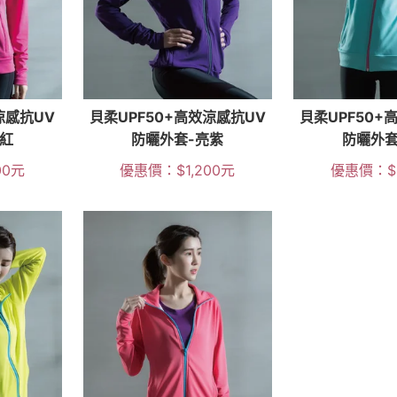
涼感抗UV
貝柔UPF50+高效涼感抗UV
貝柔UPF50+
紅
防曬外套-亮紫
防曬外套
00
元
優惠價：
$
1,200
元
優惠價：
$