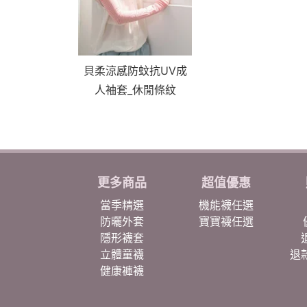
貝柔涼感防蚊抗UV成
人袖套_休閒條紋
更多商品
超值優惠
當季精選
機能襪任選
防曬外套
寶寶襪任選
隱形襪套
立體童襪
退
健康褲襪