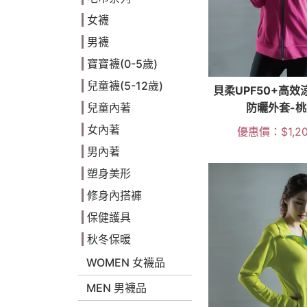
女襪
男襪
寶寶襪(0-5歲)
兒童襪(5-12歲)
貝柔UPF50+高效
防曬外套-桃
兒童內著
女內著
優惠價：
$
1,2
男內著
塑身美形
修身內搭褲
保健護具
秋冬保暖
WOMEN 女襪品
MEN 男襪品