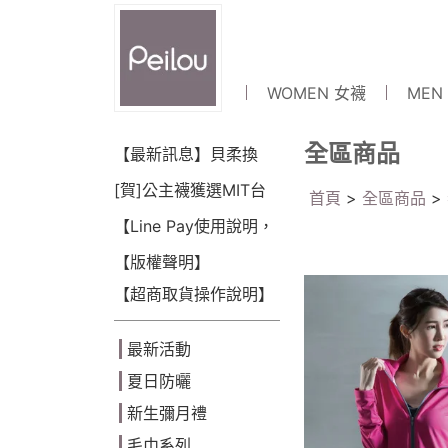
WOMEN 女襪
MEN
全區商品
【最新訊息】貝柔換
LOGO囉~!
[賀]公主襪獲選MIT台
首頁
>
全區商品
>
灣金選獎(2018)
【Line Pay使用說明，
可點數折抵】
【版權聲明】
【超商取貨操作說明】
最新活動
夏日防曬
新生彌月禮
毛巾系列