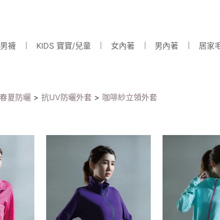
 男襪
KIDS 寶寶/兒童
女內著
男內著
居家
春夏防曬
>
抗UV防曬外套
>
咖啡紗立領外套