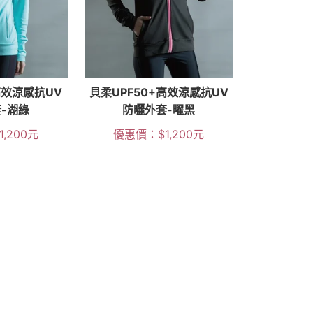
高效涼感抗UV
貝柔UPF50+高效涼感抗UV
-湖綠
防曬外套-曜黑
1,200
元
優惠價：
$
1,200
元