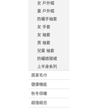
女 戶外帽
童 戶外帽
防曬手袖套
女 手套
女 袖套
男 袖套
兒童 袖套
防曬遮陽裙
上半身系列
居家毛巾
健康機能
秋冬保暖
超值組合