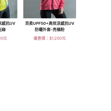
涼感抗UV
貝柔UPF50+高效涼感抗UV
光綠
防曬外套-亮橘粉
00
元
優惠價：
$
1,200
元