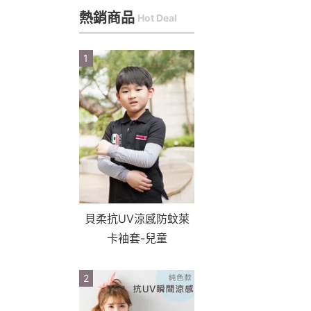
熱銷商品
Hot Deal
1
貝柔抗UV涼感防蚊萊
卡袖套-兒童
2