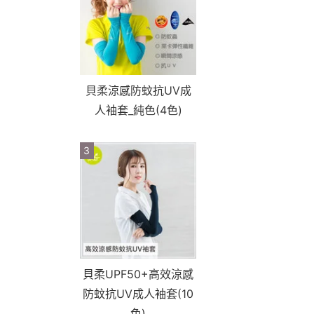
貝柔涼感防蚊抗UV成
人袖套_純色(4色)
3
貝柔UPF50+高效涼感
防蚊抗UV成人袖套(10
色)