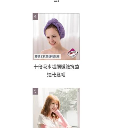
4
十倍吸水超細纖維抗菌
速乾髮帽
5