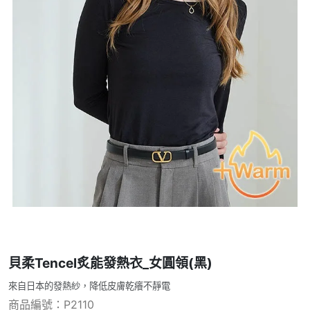
貝柔Tencel炙能發熱衣_女圓領(黑)
來自日本的發熱紗，降低皮膚乾癢不靜電
商品編號：P2110