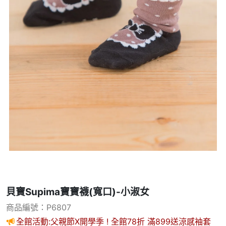
貝寶Supima寶寶襪(寬口)-小淑女
商品編號：P6807
全館活動:父親節X開學季 ! 全館78折 滿899送涼感袖套