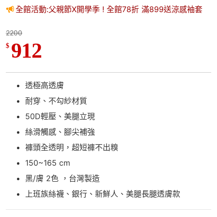
全館活動:父親節X開學季 ! 全館78折 滿899送涼感袖套
2200
912
$
透極高透膚
耐穿、不勾紗材質
50D輕壓、美腿立現
絲滑觸感、腳尖補強
褲頭全透明，超短褲不出糗
150~165 cm
黑/膚 2色 ，台灣製造
上班族絲襪、銀行、新鮮人、美腿長腿透膚款