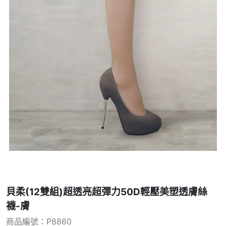
貝柔(12雙組)超透亮超彈力50D輕壓美塑透膚絲
襪-膚
商品編號：P8860