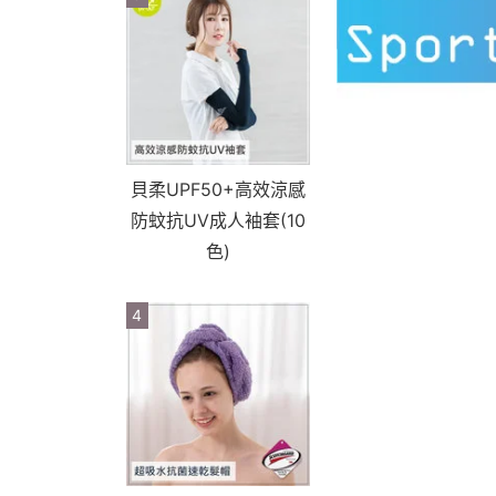
貝柔UPF50+高效涼感
防蚊抗UV成人袖套(10
色)
4