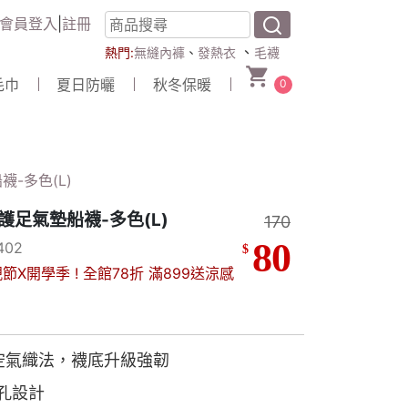
會員登入
|
註冊
、
熱門:
無縫內褲
、
發熱衣
毛襪
毛巾
夏日防曬
秋冬保暖
0
-多色(L)
護足氣墊船襪-多色(L)
170
80
02
$
節X開學季 ! 全館78折 滿899送涼感
空氣織法，襪底升級強韌
孔設計