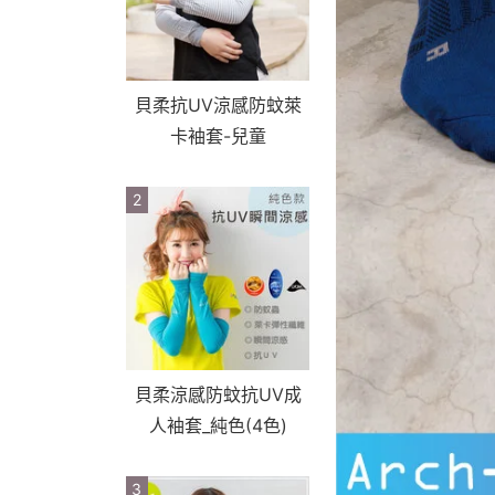
貝柔抗UV涼感防蚊萊
卡袖套-兒童
2
貝柔涼感防蚊抗UV成
人袖套_純色(4色)
3