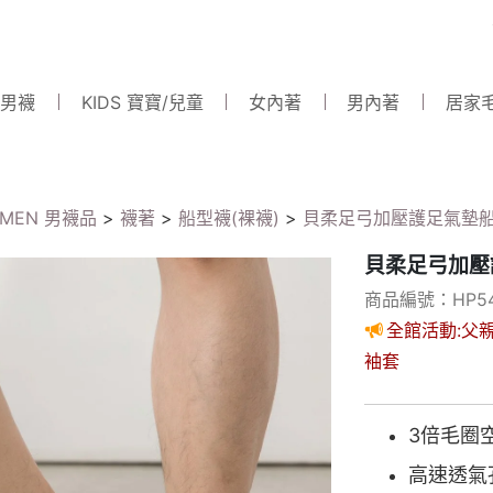
 男襪
KIDS 寶寶/兒童
女內著
男內著
居家
MEN 男襪品
>
襪著
>
船型襪(裸襪)
>
貝柔足弓加壓護足氣墊船襪
貝柔足弓加壓
商品編號：HP54
全館活動:父親
袖套
3倍毛圈
高速透氣