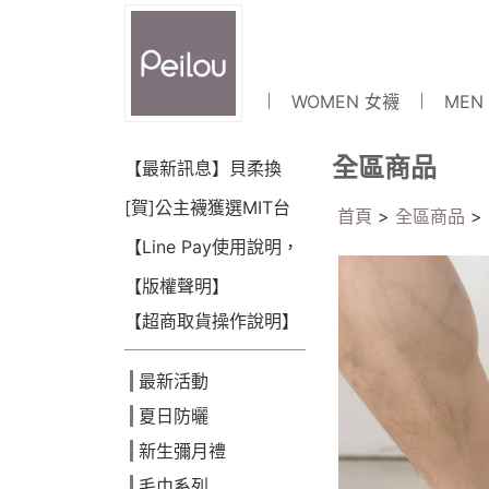
WOMEN 女襪
MEN
全區商品
【最新訊息】貝柔換
LOGO囉~!
[賀]公主襪獲選MIT台
首頁
>
全區商品
>
灣金選獎(2018)
【Line Pay使用說明，
可點數折抵】
【版權聲明】
【超商取貨操作說明】
最新活動
夏日防曬
新生彌月禮
毛巾系列