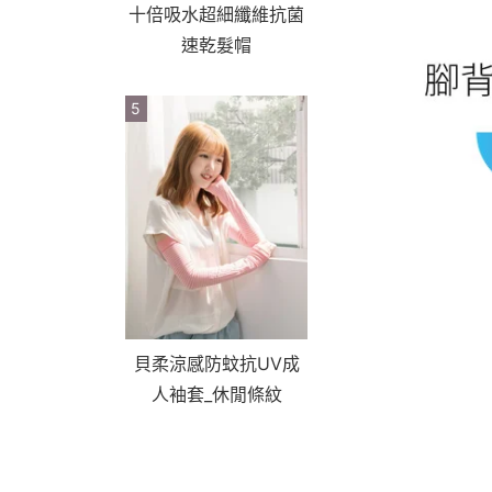
十倍吸水超細纖維抗菌
速乾髮帽
5
貝柔涼感防蚊抗UV成
人袖套_休閒條紋