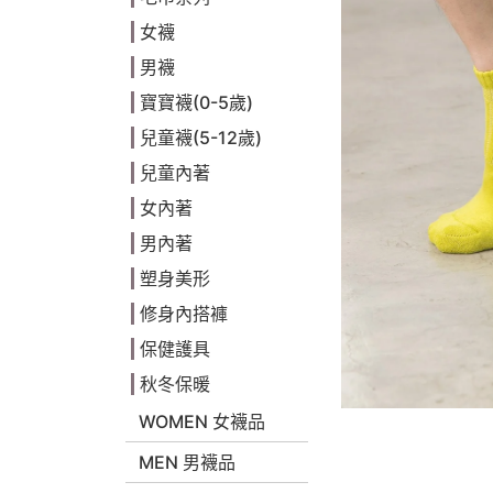
女襪
男襪
寶寶襪(0-5歲)
兒童襪(5-12歲)
兒童內著
女內著
男內著
塑身美形
修身內搭褲
保健護具
秋冬保暖
WOMEN 女襪品
MEN 男襪品