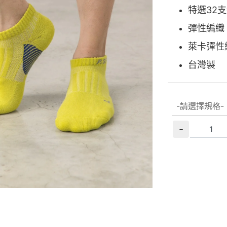
特選32
彈性編織
萊卡彈性
台灣製
-