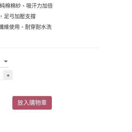
支純棉棉紗、吸汗力加倍
，足弓加壓支撐
纖維使用、耐穿耐水洗
+
放入購物車