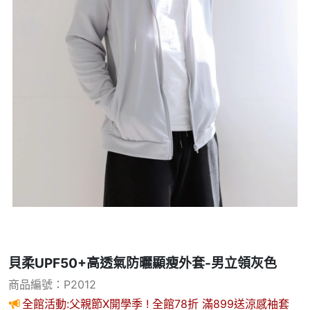
貝柔UPF50+高透氣防曬顯瘦外套-男立領灰色
商品編號：P2012
全館活動:父親節X開學季 ! 全館78折 滿899送涼感袖套